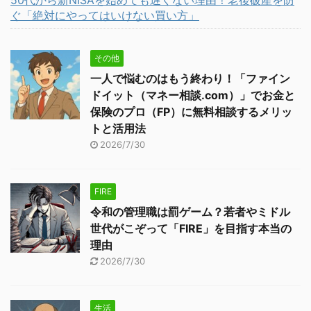
50代から新NISAを始めても遅くない理由！老後破産を防
ぐ「絶対にやってはいけない買い方」
その他
一人で悩むのはもう終わり！「ファイン
ドイット（マネー相談.com）」でお金と
保険のプロ（FP）に無料相談するメリッ
トと活用法
2026/7/30
FIRE
令和の管理職は罰ゲーム？若者やミドル
世代がこぞって「FIRE」を目指す本当の
理由
2026/7/30
生活