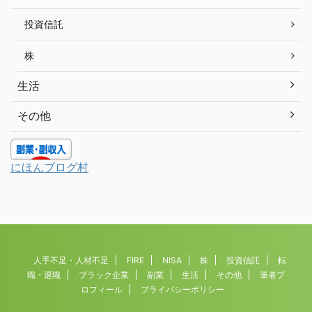
投資信託
株
生活
その他
にほんブログ村
人手不足・人材不足
FIRE
NISA
株
投資信託
転
職・退職
ブラック企業
副業
生活
その他
筆者プ
ロフィール
プライバシーポリシー