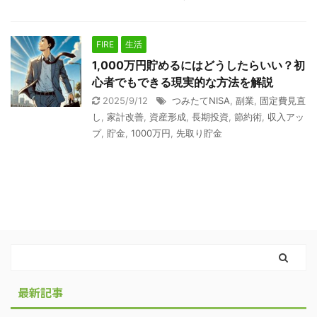
FIRE
生活
1,000万円貯めるにはどうしたらいい？初
心者でもできる現実的な方法を解説
2025/9/12
つみたてNISA
,
副業
,
固定費見直
し
,
家計改善
,
資産形成
,
長期投資
,
節約術
,
収入アッ
プ
,
貯金
,
1000万円
,
先取り貯金
最新記事