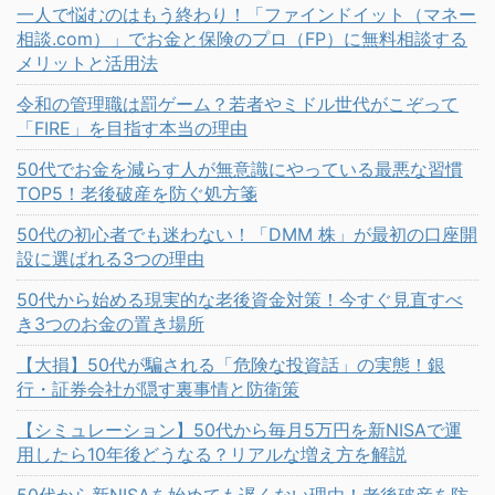
一人で悩むのはもう終わり！「ファインドイット（マネー
相談.com）」でお金と保険のプロ（FP）に無料相談する
メリットと活用法
令和の管理職は罰ゲーム？若者やミドル世代がこぞって
「FIRE」を目指す本当の理由
50代でお金を減らす人が無意識にやっている最悪な習慣
TOP5！老後破産を防ぐ処方箋
50代の初心者でも迷わない！「DMM 株」が最初の口座開
設に選ばれる3つの理由
50代から始める現実的な老後資金対策！今すぐ見直すべ
き3つのお金の置き場所
【大損】50代が騙される「危険な投資話」の実態！銀
行・証券会社が隠す裏事情と防衛策
【シミュレーション】50代から毎月5万円を新NISAで運
用したら10年後どうなる？リアルな増え方を解説