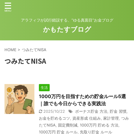
アラフィフが試行錯誤する、“ゆる真面目”お金ブログ
かもたすブログ
HOME
>
つみたてNISA
つみたてNISA
生活
1000万円を目指すための貯金ルール5選
｜誰でも今日からできる実践法
2025/10/22
ボーナス貯金 方法
,
貯金 習慣
,
お金を貯めるコツ
,
資産形成 仕組み
,
家計管理
,
つみ
たてNISA
,
固定費削減
,
1000万円 貯める 方法
,
1000万円 貯金 ルール
,
先取り貯金 ルール