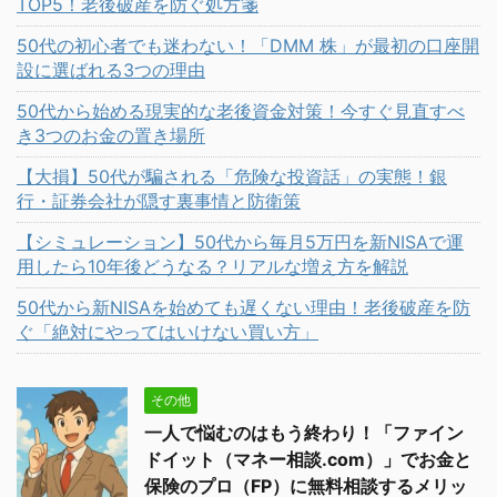
TOP5！老後破産を防ぐ処方箋
50代の初心者でも迷わない！「DMM 株」が最初の口座開
設に選ばれる3つの理由
50代から始める現実的な老後資金対策！今すぐ見直すべ
き3つのお金の置き場所
【大損】50代が騙される「危険な投資話」の実態！銀
行・証券会社が隠す裏事情と防衛策
【シミュレーション】50代から毎月5万円を新NISAで運
用したら10年後どうなる？リアルな増え方を解説
50代から新NISAを始めても遅くない理由！老後破産を防
ぐ「絶対にやってはいけない買い方」
その他
一人で悩むのはもう終わり！「ファイン
ドイット（マネー相談.com）」でお金と
保険のプロ（FP）に無料相談するメリッ