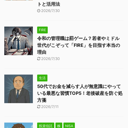
トと活用法
2026/7/30
FIRE
令和の管理職は罰ゲーム？若者やミドル
世代がこぞって「FIRE」を目指す本当の
理由
2026/7/30
生活
50代でお金を減らす人が無意識にやって
いる最悪な習慣TOP5！老後破産を防ぐ処
方箋
2026/7/11
投資信託
株
NISA