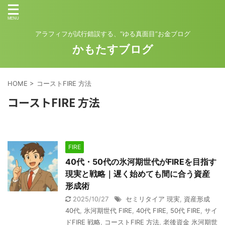
アラフィフが試行錯誤する、“ゆる真面目”お金ブログ
かもたすブログ
HOME
>
コーストFIRE 方法
コーストFIRE 方法
FIRE
40代・50代の氷河期世代がFIREを目指す
現実と戦略｜遅く始めても間に合う資産
形成術
2025/10/27
セミリタイア 現実
,
資産形成
40代
,
氷河期世代 FIRE
,
40代 FIRE
,
50代 FIRE
,
サイ
ドFIRE 戦略
,
コーストFIRE 方法
,
老後資金 氷河期世