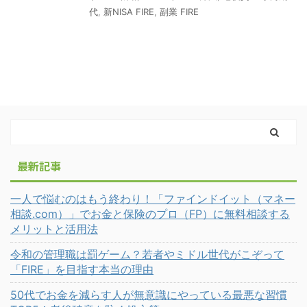
代
,
新NISA FIRE
,
副業 FIRE
最新記事
一人で悩むのはもう終わり！「ファインドイット（マネー
相談.com）」でお金と保険のプロ（FP）に無料相談する
メリットと活用法
令和の管理職は罰ゲーム？若者やミドル世代がこぞって
「FIRE」を目指す本当の理由
50代でお金を減らす人が無意識にやっている最悪な習慣