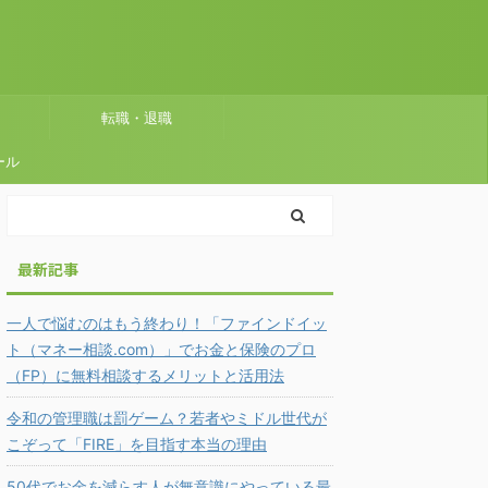
転職・退職
ール
最新記事
一人で悩むのはもう終わり！「ファインドイッ
ト（マネー相談.com）」でお金と保険のプロ
（FP）に無料相談するメリットと活用法
令和の管理職は罰ゲーム？若者やミドル世代が
こぞって「FIRE」を目指す本当の理由
50代でお金を減らす人が無意識にやっている最