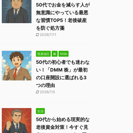
50代でお金を減らす人が
無意識にやっている最悪
な習慣TOP5！老後破産
を防ぐ処方箋
2026/7/11
投資信託
株
NISA
50代の初心者でも迷わな
い！「DMM 株」が最初
の口座開設に選ばれる3
つの理由
2026/7/5
生活
50代から始める現実的な
老後資金対策！今すぐ見