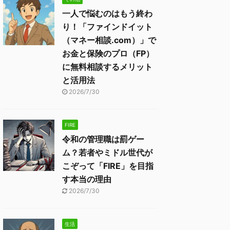
一人で悩むのはもう終わ
り！「ファインドイット
（マネー相談.com）」で
お金と保険のプロ（FP）
に無料相談するメリット
と活用法
2026/7/30
FIRE
令和の管理職は罰ゲー
ム？若者やミドル世代が
こぞって「FIRE」を目指
す本当の理由
2026/7/30
生活