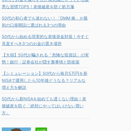
悪な習慣TOP5！老後破産を防ぐ処方箋
50代の初心者でも迷わない！「DMM 株」が最
初の口座開設に選ばれる3つの理由
50代から始める現実的な老後資金対策！今すぐ
見直すべき3つのお金の置き場所
【大損】50代が騙される「危険な投資話」の実
態！銀行・証券会社が隠す裏事情と防衛策
【シミュレーション】50代から毎月5万円を新
NISAで運用したら10年後どうなる？リアルな
増え方を解説
50代から新NISAを始めても遅くない理由！老
後破産を防ぐ「絶対にやってはいけない買い
方」
その他