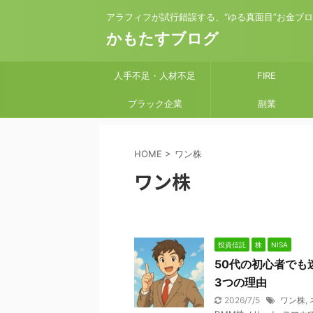
アラフィフが試行錯誤する、“ゆる真面目”お金ブ
かもたすブログ
人手不足・人材不足
FIRE
ブラック企業
副業
HOME
>
ワン株
ワン株
投資信託
株
NISA
50代の初心者でも
3つの理由
2026/7/5
ワン株
,