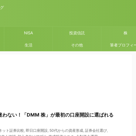
ログ
NISA
投資信託
株
生活
その他
筆者プロフィ
迷わない！「DMM 株」が最初の口座開設に選ばれる
ネット証券比較
,
即日口座開設
,
50代からの資産形成
,
証券会社選び
,