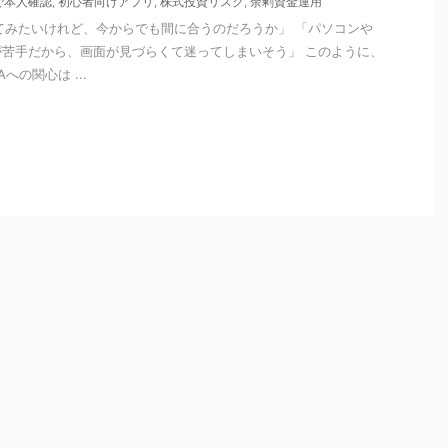
で本人確認
,
初心者向けアプリ
,
株式投資リスク
,
余剰資金運用
てみたいけれど、今からでも間に合うのだろうか」 「パソコンや
苦手だから、画面が見づらくて迷ってしまいそう」 このように、
への関心は ...