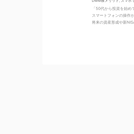
DMM株メリット
,
スマホ
「50代から投資を始め
スマートフォンの操作が
将来の資産形成や新NISA