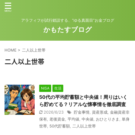
アラフィフが試行錯誤する、“ゆる真面目”お金ブログ
かもたすブログ
HOME
>
二人以上世帯
二人以上世帯
NISA
生活
50代の平均貯蓄額と中央値！周りはいく
ら貯めてる？リアルな懐事情を徹底調査
2026/6/23
貯金事情
,
資産形成
,
金融資産非
保有
,
老後資金
,
平均値
,
中央値
,
おひとりさま
,
単身
世帯
,
50代貯蓄額
,
二人以上世帯