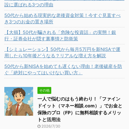
設に選ばれる3つの理由
50代から始める現実的な老後資金対策！今すぐ見直すべ
き3つのお金の置き場所
【大損】50代が騙される「危険な投資話」の実態！銀
行・証券会社が隠す裏事情と防衛策
【シミュレーション】50代から毎月5万円を新NISAで運
用したら10年後どうなる？リアルな増え方を解説
50代から新NISAを始めても遅くない理由！老後破産を防
ぐ「絶対にやってはいけない買い方」
その他
一人で悩むのはもう終わり！「ファイン
ドイット（マネー相談.com）」でお金と
保険のプロ（FP）に無料相談するメリッ
トと活用法
2026/7/30