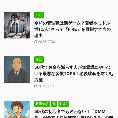
FIRE
令和の管理職は罰ゲーム？若者やミドル
世代がこぞって「FIRE」を目指す本当の
理由
2026/7/30
生活
50代でお金を減らす人が無意識にやって
いる最悪な習慣TOP5！老後破産を防ぐ処
方箋
2026/7/11
投資信託
株
NISA
50代の初心者でも迷わない！「DMM
株」が最初の口座開設に選ばれる3つの理