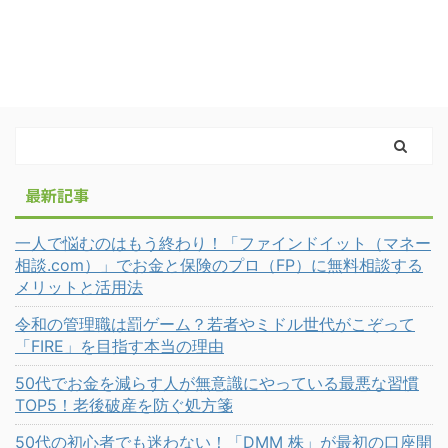
最新記事
一人で悩むのはもう終わり！「ファインドイット（マネー
相談.com）」でお金と保険のプロ（FP）に無料相談する
メリットと活用法
令和の管理職は罰ゲーム？若者やミドル世代がこぞって
「FIRE」を目指す本当の理由
50代でお金を減らす人が無意識にやっている最悪な習慣
TOP5！老後破産を防ぐ処方箋
50代の初心者でも迷わない！「DMM 株」が最初の口座開