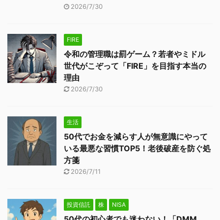
2026/7/30
FIRE
令和の管理職は罰ゲーム？若者やミドル
世代がこぞって「FIRE」を目指す本当の
理由
2026/7/30
生活
50代でお金を減らす人が無意識にやって
いる最悪な習慣TOP5！老後破産を防ぐ処
方箋
2026/7/11
投資信託
株
NISA
50代の初心者でも迷わない！「DMM