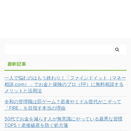
最新記事
一人で悩むのはもう終わり！「ファインドイット（マネー
相談.com）」でお金と保険のプロ（FP）に無料相談する
メリットと活用法
令和の管理職は罰ゲーム？若者やミドル世代がこぞって
「FIRE」を目指す本当の理由
50代でお金を減らす人が無意識にやっている最悪な習慣
TOP5！老後破産を防ぐ処方箋