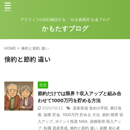
アラフィフが試行錯誤する、“ゆる真面目”お金ブログ
かもたすブログ
HOME
>
倹約と節約 違い
倹約と節約 違い
生活
節約だけでは限界？収入アップと組み合
わせて1000万円を貯める方法
2025/10/22
資産形成 攻めの手段
,
家計改
善
,
副業 貯金
,
1000万円 貯める 方法
,
節約 限界 収
入アップ
,
ポイント投資 NISA
,
資格取得 収入アッ
プ
,
転職 資産形成
,
倹約と節約 違い
,
副業 初心者