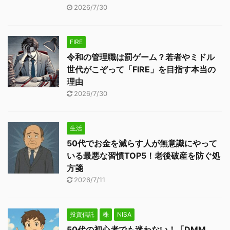
2026/7/30
FIRE
令和の管理職は罰ゲーム？若者やミドル
世代がこぞって「FIRE」を目指す本当の
理由
2026/7/30
生活
50代でお金を減らす人が無意識にやって
いる最悪な習慣TOP5！老後破産を防ぐ処
方箋
2026/7/11
投資信託
株
NISA
50代の初心者でも迷わない！「DMM