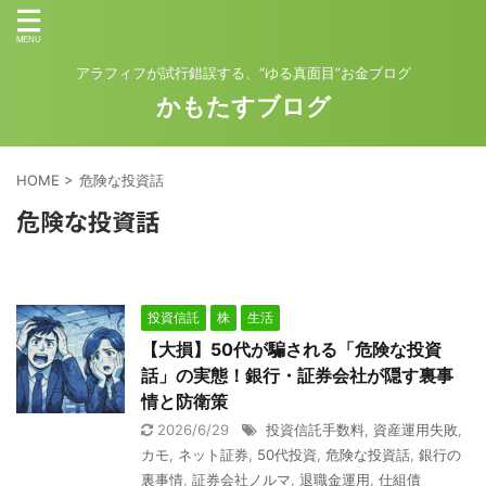
アラフィフが試行錯誤する、“ゆる真面目”お金ブログ
かもたすブログ
HOME
>
危険な投資話
危険な投資話
投資信託
株
生活
【大損】50代が騙される「危険な投資
話」の実態！銀行・証券会社が隠す裏事
情と防衛策
2026/6/29
投資信託手数料
,
資産運用失敗
,
カモ
,
ネット証券
,
50代投資
,
危険な投資話
,
銀行の
裏事情
,
証券会社ノルマ
,
退職金運用
,
仕組債