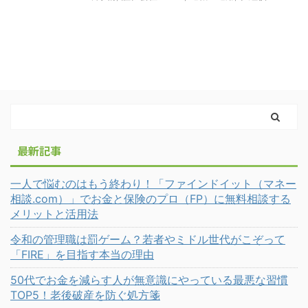
最新記事
一人で悩むのはもう終わり！「ファインドイット（マネー
相談.com）」でお金と保険のプロ（FP）に無料相談する
メリットと活用法
令和の管理職は罰ゲーム？若者やミドル世代がこぞって
「FIRE」を目指す本当の理由
50代でお金を減らす人が無意識にやっている最悪な習慣
TOP5！老後破産を防ぐ処方箋