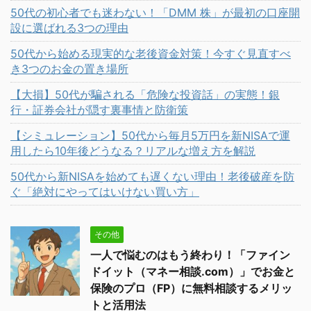
50代の初心者でも迷わない！「DMM 株」が最初の口座開
設に選ばれる3つの理由
50代から始める現実的な老後資金対策！今すぐ見直すべ
き3つのお金の置き場所
【大損】50代が騙される「危険な投資話」の実態！銀
行・証券会社が隠す裏事情と防衛策
【シミュレーション】50代から毎月5万円を新NISAで運
用したら10年後どうなる？リアルな増え方を解説
50代から新NISAを始めても遅くない理由！老後破産を防
ぐ「絶対にやってはいけない買い方」
その他
一人で悩むのはもう終わり！「ファイン
ドイット（マネー相談.com）」でお金と
保険のプロ（FP）に無料相談するメリッ
トと活用法