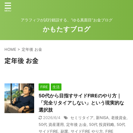
アラフィフが試行錯誤する、“ゆる真面目”お金ブログ
かもたすブログ
HOME
>
定年後 お金
定年後 お金
FIRE
生活
50代から目指すサイドFIREのやり方｜
「完全リタイアしない」という現実的な
選択肢
2026/6/4
セミリタイア
,
新NISA
,
老後資金
,
50代 資産運用
,
定年後 お金
,
50代 投資戦略
,
50代
サイドFIRE
,
副業
,
サイドFIRE やり方
,
FIRE