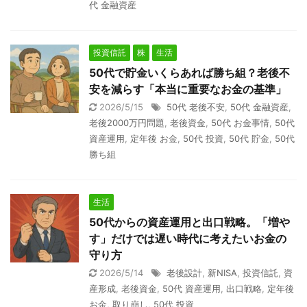
代 金融資産
投資信託
株
生活
50代で貯金いくらあれば勝ち組？老後不
安を減らす「本当に重要なお金の基準」
2026/5/15
50代 老後不安
,
50代 金融資産
,
老後2000万円問題
,
老後資金
,
50代 お金事情
,
50代
資産運用
,
定年後 お金
,
50代 投資
,
50代 貯金
,
50代
勝ち組
生活
50代からの資産運用と出口戦略。「増や
す」だけでは遅い時代に考えたいお金の
守り方
2026/5/14
老後設計
,
新NISA
,
投資信託
,
資
産形成
,
老後資金
,
50代 資産運用
,
出口戦略
,
定年後
お金
,
取り崩し
,
50代 投資