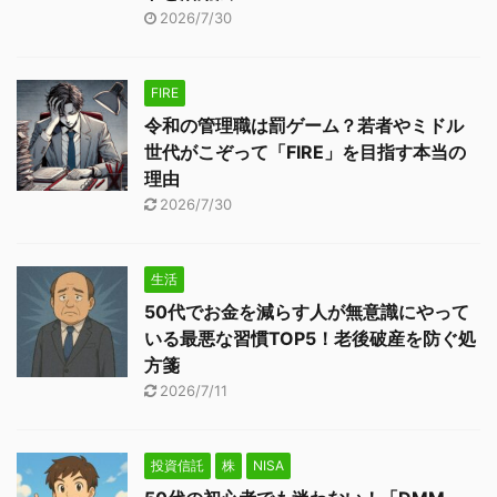
2026/7/30
FIRE
令和の管理職は罰ゲーム？若者やミドル
世代がこぞって「FIRE」を目指す本当の
理由
2026/7/30
生活
50代でお金を減らす人が無意識にやって
いる最悪な習慣TOP5！老後破産を防ぐ処
方箋
2026/7/11
投資信託
株
NISA