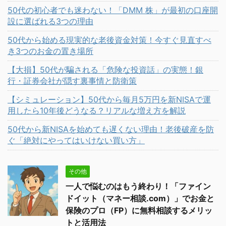
50代の初心者でも迷わない！「DMM 株」が最初の口座開
設に選ばれる3つの理由
50代から始める現実的な老後資金対策！今すぐ見直すべ
き3つのお金の置き場所
【大損】50代が騙される「危険な投資話」の実態！銀
行・証券会社が隠す裏事情と防衛策
【シミュレーション】50代から毎月5万円を新NISAで運
用したら10年後どうなる？リアルな増え方を解説
50代から新NISAを始めても遅くない理由！老後破産を防
ぐ「絶対にやってはいけない買い方」
その他
一人で悩むのはもう終わり！「ファイン
ドイット（マネー相談.com）」でお金と
保険のプロ（FP）に無料相談するメリッ
トと活用法