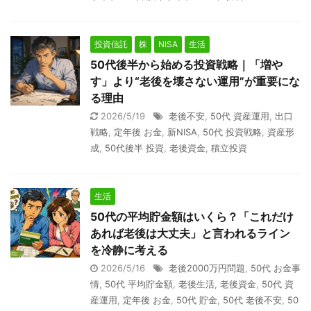
投資信託
株
NISA
生活
50代後半から始める投資戦略｜「増や
す」より“老後を壊さない運用”が重要にな
る理由
2026/5/19
老後不安
,
50代 資産運用
,
出口
戦略
,
定年後 お金
,
新NISA
,
50代 投資戦略
,
資産形
成
,
50代後半 投資
,
老後資金
,
積立投資
生活
50代の平均貯金額はいくら？「これだけ
あれば老後は大丈夫」と言われるライン
を冷静に考える
2026/5/16
老後2000万円問題
,
50代 お金事
情
,
50代 平均貯金額
,
老後生活
,
老後資金
,
50代 資
産運用
,
定年後 お金
,
50代 貯金
,
50代 老後不安
,
50