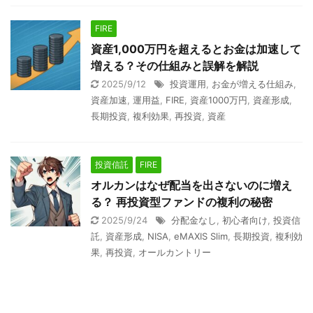
FIRE
資産1,000万円を超えるとお金は加速して
増える？その仕組みと誤解を解説
2025/9/12
投資運用
,
お金が増える仕組み
,
資産加速
,
運用益
,
FIRE
,
資産1000万円
,
資産形成
,
長期投資
,
複利効果
,
再投資
,
資産
投資信託
FIRE
オルカンはなぜ配当を出さないのに増え
る？ 再投資型ファンドの複利の秘密
2025/9/24
分配金なし
,
初心者向け
,
投資信
託
,
資産形成
,
NISA
,
eMAXIS Slim
,
長期投資
,
複利効
果
,
再投資
,
オールカントリー