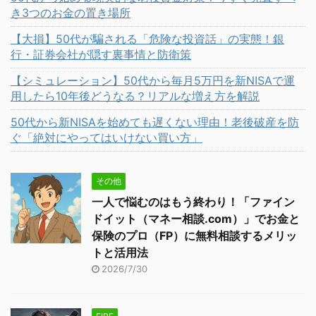
き3つのお金の置き場所
【大損】50代が騙される「危険な投資話」の実態！銀
行・証券会社が隠す裏事情と防衛策
【シミュレーション】50代から毎月5万円を新NISAで運
用したら10年後どうなる？リアルな増え方を解説
50代から新NISAを始めても遅くない理由！老後破産を防
ぐ「絶対にやってはいけない買い方」
その他
一人で悩むのはもう終わり！「ファイン
ドイット（マネー相談.com）」でお金と
保険のプロ（FP）に無料相談するメリッ
トと活用法
2026/7/30