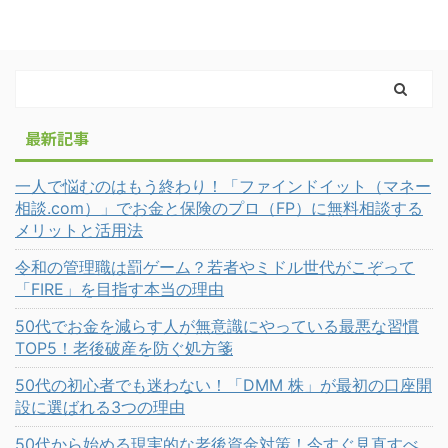
最新記事
一人で悩むのはもう終わり！「ファインドイット（マネー
相談.com）」でお金と保険のプロ（FP）に無料相談する
メリットと活用法
令和の管理職は罰ゲーム？若者やミドル世代がこぞって
「FIRE」を目指す本当の理由
50代でお金を減らす人が無意識にやっている最悪な習慣
TOP5！老後破産を防ぐ処方箋
50代の初心者でも迷わない！「DMM 株」が最初の口座開
設に選ばれる3つの理由
50代から始める現実的な老後資金対策！今すぐ見直すべ