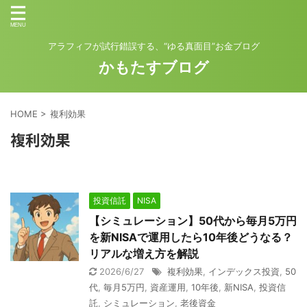
アラフィフが試行錯誤する、“ゆる真面目”お金ブログ
かもたすブログ
HOME
>
複利効果
複利効果
投資信託
NISA
【シミュレーション】50代から毎月5万円
を新NISAで運用したら10年後どうなる？
リアルな増え方を解説
2026/6/27
複利効果
,
インデックス投資
,
50
代
,
毎月5万円
,
資産運用
,
10年後
,
新NISA
,
投資信
託
,
シミュレーション
,
老後資金