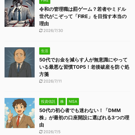
FIRE
令和の管理職は罰ゲーム？若者やミドル
世代がこぞって「FIRE」を目指す本当の
理由
2026/7/30
生活
50代でお金を減らす人が無意識にやって
いる最悪な習慣TOP5！老後破産を防ぐ処
方箋
2026/7/11
投資信託
株
NISA
50代の初心者でも迷わない！「DMM
株」が最初の口座開設に選ばれる3つの理
由
2026/7/5