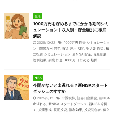
生活
1000万円を貯めるまでにかかる期間シミ
ュレーション｜収入別・貯金額別に徹底
解説
2025/10/22
1000万円 貯金 シミュレーショ
ン
,
1000万円 何年
,
貯金 運用 期間
,
収入別 貯金
,
積
立投資 シミュレーション
,
新NISA 貯金
,
資産形成
,
複利効果
,
副業 貯金
,
1000万円 貯める 期間
NISA
今開かないと出遅れる？新NISAスタート
ダッシュのすすめ
2025/9/12
非課税枠
,
証券口座開設
,
新NISA
出遅れる
,
新NISA スタートダッシュ
,
新NISA 今開
く
,
資産形成
,
長期投資
,
複利効果
,
投資初心者
,
積立