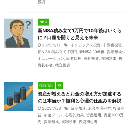
投資
NISA
新NISA積み立て1万円で10年後はいくら
に？口座を開くと見える未来
2025/9/12
インデックス投資
,
非課税投資
,
新NISA 積み立て 1万円
,
新NISA 10年後
,
資産形成シ
ミュレーション
,
証券口座
,
長期投資
,
複利効果
,
投
資初心者
,
積立投資
投資信託
株
資産が増えるとお金の増え方が加速する
のは本当か？複利と心理の仕組みを解説
2025/7/23
資産加速
,
お金を増やす
,
投資利
益
,
加速ゾーン
,
心理的効果
,
資産運用
,
資産1000万
円
,
資産形成
,
複利効果
,
投資初心者