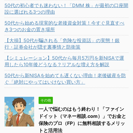
50代の初心者でも迷わない！「DMM 株」が最初の口座開
設に選ばれる3つの理由
50代から始める現実的な老後資金対策！今すぐ見直すべ
き3つのお金の置き場所
【大損】50代が騙される「危険な投資話」の実態！銀
行・証券会社が隠す裏事情と防衛策
【シミュレーション】50代から毎月5万円を新NISAで運
用したら10年後どうなる？リアルな増え方を解説
50代から新NISAを始めても遅くない理由！老後破産を防
ぐ「絶対にやってはいけない買い方」
その他
一人で悩むのはもう終わり！「ファイン
ドイット（マネー相談.com）」でお金と
保険のプロ（FP）に無料相談するメリッ
トと活用法