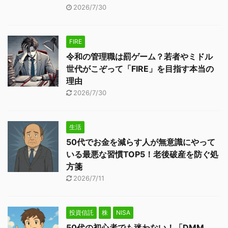
2026/7/30
FIRE
令和の管理職は罰ゲーム？若者やミドル
世代がこぞって「FIRE」を目指す本当の
理由
2026/7/30
生活
50代でお金を減らす人が無意識にやって
いる最悪な習慣TOP5！老後破産を防ぐ処
方箋
2026/7/11
投資信託
株
NISA
50代の初心者でも迷わない！「DMM