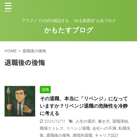
アラフィフが試行錯誤する、“ゆる真面目”お金ブログ
かもたすブログ
HOME
>
退職後の後悔
退職後の後悔
退職
その退職、本当に「リベンジ」になって
いますか？リベンジ退職の危険性を冷静
に考える
2025/12/11
人生の選択
,
働き方
,
退職理由
,
職場ストレス
,
リベンジ退職
,
会社への不満
,
転職失
敗
,
退職後の後悔
,
感情的退職
,
キャリア設計