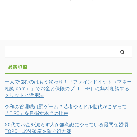
最新記事
一人で悩むのはもう終わり！「ファインドイット（マネー
相談.com）」でお金と保険のプロ（FP）に無料相談する
メリットと活用法
令和の管理職は罰ゲーム？若者やミドル世代がこぞって
「FIRE」を目指す本当の理由
50代でお金を減らす人が無意識にやっている最悪な習慣
TOP5！老後破産を防ぐ処方箋