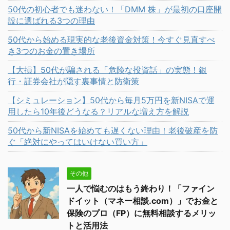
50代の初心者でも迷わない！「DMM 株」が最初の口座開
設に選ばれる3つの理由
50代から始める現実的な老後資金対策！今すぐ見直すべ
き3つのお金の置き場所
【大損】50代が騙される「危険な投資話」の実態！銀
行・証券会社が隠す裏事情と防衛策
【シミュレーション】50代から毎月5万円を新NISAで運
用したら10年後どうなる？リアルな増え方を解説
50代から新NISAを始めても遅くない理由！老後破産を防
ぐ「絶対にやってはいけない買い方」
その他
一人で悩むのはもう終わり！「ファイン
ドイット（マネー相談.com）」でお金と
保険のプロ（FP）に無料相談するメリッ
トと活用法