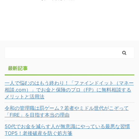
最新記事
一人で悩むのはもう終わり！「ファインドイット（マネー
相談.com）」でお金と保険のプロ（FP）に無料相談する
メリットと活用法
令和の管理職は罰ゲーム？若者やミドル世代がこぞって
「FIRE」を目指す本当の理由
50代でお金を減らす人が無意識にやっている最悪な習慣
TOP5！老後破産を防ぐ処方箋