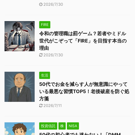
2026/7/30
FIRE
令和の管理職は罰ゲーム？若者やミドル
世代がこぞって「FIRE」を目指す本当の
理由
2026/7/30
生活
50代でお金を減らす人が無意識にやって
いる最悪な習慣TOP5！老後破産を防ぐ処
方箋
2026/7/11
投資信託
株
NISA
50代の初心者でも迷わない！「DMM