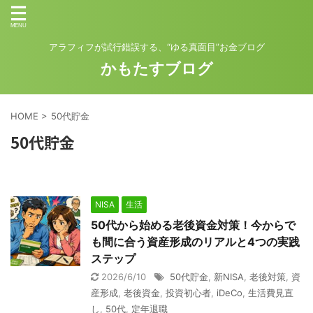
アラフィフが試行錯誤する、“ゆる真面目”お金ブログ
かもたすブログ
HOME
>
50代貯金
50代貯金
NISA
生活
50代から始める老後資金対策！今からで
も間に合う資産形成のリアルと4つの実践
ステップ
2026/6/10
50代貯金
,
新NISA
,
老後対策
,
資
産形成
,
老後資金
,
投資初心者
,
iDeCo
,
生活費見直
し
,
50代
,
定年退職