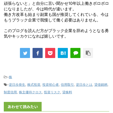
頑張らないと」と自分に言い聞かせ10年以上働きボロボロ
になりましたが、今は時代が違います。
働き方改革も始まり副業も国が推奨してくれている、今は
もうブラック企業で我慢して働く必要はありません。
このブログを読んだ方がブラック企業を辞めようとなる勇
気やキッカケになれば嬉しいです。
-
株
-
逆日歩発生
,
株式投資
,
投資初心者
,
信用取引
,
逆日歩とは
,
貸借銘柄
,
制度信用
,
株主優待クロス
,
投資リスク
,
貸株料
あわせて読みたい