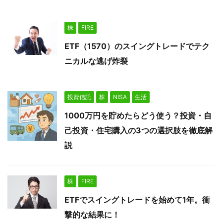
株
FIRE
ETF（1570）のスイングトレードでテク
ニカルな逃げ炸裂
投資信託
株
NISA
生活
1000万円を貯めたらどう使う？投資・自
己投資・住宅購入の3つの選択肢を徹底解
説
株
FIRE
ETFでスイングトレードを始めて1年。衝
撃的な結果に！