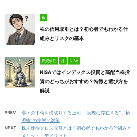
株
株の信用取引とは？初心者でもわかる仕
組みとリスクの基本
投資信託
株
NISA
NISAではインデックス投資と高配当株投
資のどっちがおすすめ？特徴と選び方を
解説
PREV
部下の手柄を横取りする上司 ─ 実際に存在する“手柄
泥棒”の実態と対策
NEXT
株主優待クロス取引とは？初心者でもわかる仕組みと
メリット・デメリット