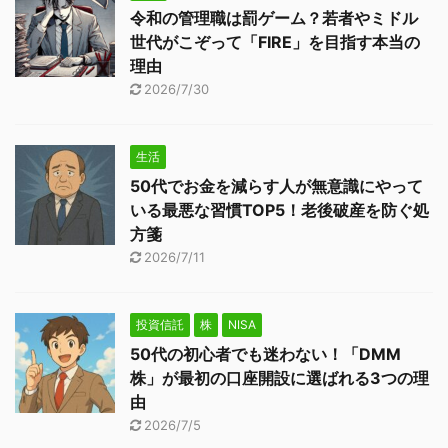
令和の管理職は罰ゲーム？若者やミドル
世代がこぞって「FIRE」を目指す本当の
理由
2026/7/30
生活
50代でお金を減らす人が無意識にやって
いる最悪な習慣TOP5！老後破産を防ぐ処
方箋
2026/7/11
投資信託
株
NISA
50代の初心者でも迷わない！「DMM
株」が最初の口座開設に選ばれる3つの理
由
2026/7/5