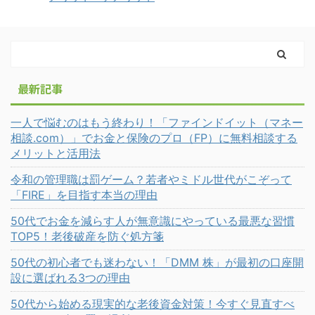
最新記事
一人で悩むのはもう終わり！「ファインドイット（マネー
相談.com）」でお金と保険のプロ（FP）に無料相談する
メリットと活用法
令和の管理職は罰ゲーム？若者やミドル世代がこぞって
「FIRE」を目指す本当の理由
50代でお金を減らす人が無意識にやっている最悪な習慣
TOP5！老後破産を防ぐ処方箋
50代の初心者でも迷わない！「DMM 株」が最初の口座開
設に選ばれる3つの理由
50代から始める現実的な老後資金対策！今すぐ見直すべ