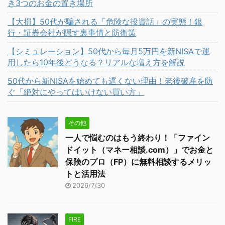
き3つのお金の置き場所
【大損】50代が騙される「危険な投資話」の実態！銀
行・証券会社が隠す裏事情と防衛策
【シミュレーション】50代から毎月5万円を新NISAで運
用したら10年後どうなる？リアルな増え方を解説
50代から新NISAを始めても遅くない理由！老後破産を防
ぐ「絶対にやってはいけない買い方」
その他
一人で悩むのはもう終わり！「ファイン
ドイット（マネー相談.com）」でお金と
保険のプロ（FP）に無料相談するメリッ
トと活用法
2026/7/30
FIRE