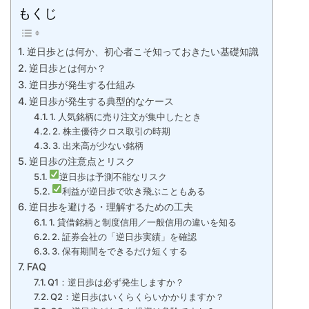
もくじ
逆日歩とは何か、初心者こそ知っておきたい基礎知識
逆日歩とは何か？
逆日歩が発生する仕組み
逆日歩が発生する典型的なケース
1. 人気銘柄に売り注文が集中したとき
2. 株主優待クロス取引の時期
3. 出来高が少ない銘柄
逆日歩の注意点とリスク
逆日歩は予測不能なリスク
利益が逆日歩で吹き飛ぶこともある
逆日歩を避ける・理解するための工夫
1. 貸借銘柄と制度信用／一般信用の違いを知る
2. 証券会社の「逆日歩実績」を確認
3. 保有期間をできるだけ短くする
FAQ
Q1：逆日歩は必ず発生しますか？
Q2：逆日歩はいくらくらいかかりますか？