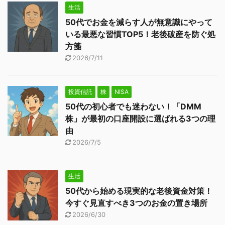
生活
50代でお金を減らす人が無意識にやって
いる最悪な習慣TOP5！老後破産を防ぐ処
方箋
2026/7/11
投資信託
株
NISA
50代の初心者でも迷わない！「DMM
株」が最初の口座開設に選ばれる3つの理
由
2026/7/5
生活
50代から始める現実的な老後資金対策！
今すぐ見直すべき3つのお金の置き場所
2026/6/30