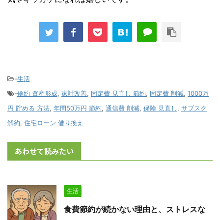
-
生活
-
倹約 資産形成
,
家計改善
,
固定費 見直し 節約
,
固定費 削減
,
1000万
円 貯める 方法
,
年間50万円 節約
,
通信費 削減
,
保険 見直し
,
サブスク
解約
,
住宅ローン 借り換え
あわせて読みたい
生活
食費節約が続かない理由と、ストレスな