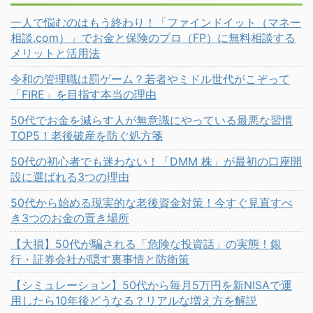
一人で悩むのはもう終わり！「ファインドイット（マネー
相談.com）」でお金と保険のプロ（FP）に無料相談する
メリットと活用法
令和の管理職は罰ゲーム？若者やミドル世代がこぞって
「FIRE」を目指す本当の理由
50代でお金を減らす人が無意識にやっている最悪な習慣
TOP5！老後破産を防ぐ処方箋
50代の初心者でも迷わない！「DMM 株」が最初の口座開
設に選ばれる3つの理由
50代から始める現実的な老後資金対策！今すぐ見直すべ
き3つのお金の置き場所
【大損】50代が騙される「危険な投資話」の実態！銀
行・証券会社が隠す裏事情と防衛策
【シミュレーション】50代から毎月5万円を新NISAで運
用したら10年後どうなる？リアルな増え方を解説