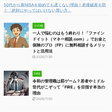
50代から新NISAを始めても遅くない理由！老後破産を防
ぐ「絶対にやってはいけない買い方」
その他
一人で悩むのはもう終わり！「ファイン
ドイット（マネー相談.com）」でお金と
保険のプロ（FP）に無料相談するメリッ
トと活用法
2026/7/30
FIRE
令和の管理職は罰ゲーム？若者やミドル
世代がこぞって「FIRE」を目指す本当の
理由
2026/7/30