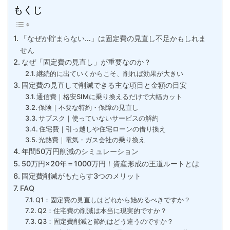
もくじ
「なぜか貯まらない…」は固定費の見直し不足かもしれま
せん
なぜ「固定費の見直し」が重要なのか？
継続的に出ていくからこそ、削れば効果が大きい
固定費の見直しで削減できる主な項目と金額の目安
通信費｜格安SIMに乗り換えるだけで大幅カット
保険｜不要な特約・保障の見直し
サブスク｜使っていないサービスの解約
住宅費｜引っ越しや住宅ローンの借り換え
光熱費｜電気・ガス会社の乗り換え
年間50万円削減のシミュレーション
50万円×20年＝1000万円！資産形成の王道ルートとは
固定費削減がもたらす3つのメリット
FAQ
Q1：固定費の見直しはどれから始めるべきですか？
Q2：住宅費の削減は本当に現実的ですか？
Q3：固定費削減と節約はどう違うのですか？