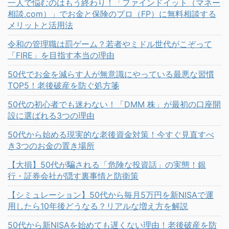
一人で悩むのはもう終わり！「ファインドイット（マネー
相談.com）」でお金と保険のプロ（FP）に無料相談する
メリットと活用法
令和の管理職は罰ゲーム？若者やミドル世代がこぞって
「FIRE」を目指す本当の理由
50代でお金を減らす人が無意識にやっている最悪な習慣
TOP5！老後破産を防ぐ処方箋
50代の初心者でも迷わない！「DMM 株」が最初の口座開
設に選ばれる3つの理由
50代から始める現実的な老後資金対策！今すぐ見直すべ
き3つのお金の置き場所
【大損】50代が騙される「危険な投資話」の実態！銀
行・証券会社が隠す裏事情と防衛策
【シミュレーション】50代から毎月5万円を新NISAで運
用したら10年後どうなる？リアルな増え方を解説
50代から新NISAを始めても遅くない理由！老後破産を防