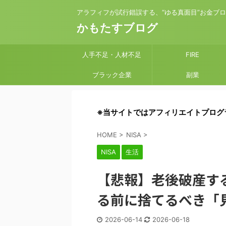
アラフィフが試行錯誤する、“ゆる真面目”お金ブ
かもたすブログ
人手不足・人材不足
FIRE
ブラック企業
副業
※当サイトではアフィリエイトプログ
HOME
>
NISA
>
NISA
生活
【悲報】老後破産す
る前に捨てるべき「
2026-06-14
2026-06-18