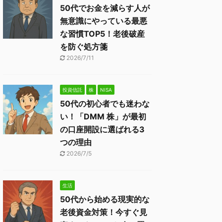
50代でお金を減らす人が
無意識にやっている最悪
な習慣TOP5！老後破産
を防ぐ処方箋
2026/7/11
投資信託
株
NISA
50代の初心者でも迷わな
い！「DMM 株」が最初
の口座開設に選ばれる3
つの理由
2026/7/5
生活
50代から始める現実的な
老後資金対策！今すぐ見