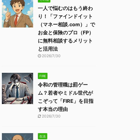
一人で悩むのはもう終わ
り！「ファインドイット
（マネー相談.com）」で
お金と保険のプロ（FP）
に無料相談するメリット
と活用法
2026/7/30
FIRE
令和の管理職は罰ゲー
ム？若者やミドル世代が
こぞって「FIRE」を目指
す本当の理由
2026/7/30
生活