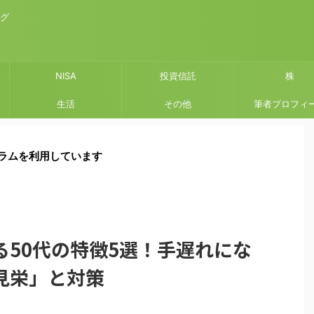
ログ
NISA
投資信託
株
生活
その他
筆者プロフィ
ラムを利用しています
る50代の特徴5選！手遅れにな
見栄」と対策