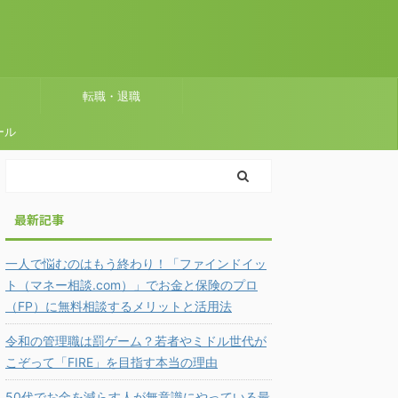
転職・退職
ール
最新記事
一人で悩むのはもう終わり！「ファインドイッ
ト（マネー相談.com）」でお金と保険のプロ
（FP）に無料相談するメリットと活用法
令和の管理職は罰ゲーム？若者やミドル世代が
こぞって「FIRE」を目指す本当の理由
50代でお金を減らす人が無意識にやっている最