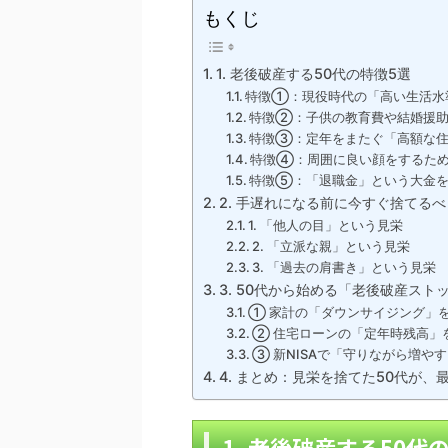
もくじ
1. 老後破産する50代の特徴5選
特徴①：現役時代の「高い生活水
特徴②：子供の教育費や結婚援助
特徴③：定年をまたぐ「高額な住
特徴④：周囲に良い顔をするた
特徴⑤：「退職金」という大金を
2. 手遅れになる前に今すぐ捨てる
1. 「他人の目」という見栄
2. 「立派な親」という見栄
3. 「過去の肩書き」という見栄
3. 50代から始める「老後破産スト
① 家計の「ダウンサイジング」
② 住宅ローンの「定年時残高」
③ 新NISAで「守りながら増や
4. まとめ：見栄を捨てた50代が、
1. 老後破産する50代