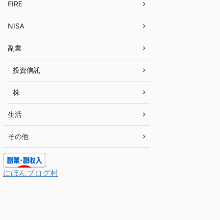
FIRE
NISA
副業
投資信託
株
生活
その他
にほんブログ村