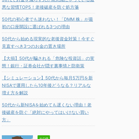
悪な習慣TOP5！老後破産を防ぐ処方箋
50代の初心者でも迷わない！「DMM 株」が最
初の口座開設に選ばれる3つの理由
50代から始める現実的な老後資金対策！今すぐ
見直すべき3つのお金の置き場所
【大損】50代が騙される「危険な投資話」の実
態！銀行・証券会社が隠す裏事情と防衛策
【シミュレーション】50代から毎月5万円を新
NISAで運用したら10年後どうなる？リアルな
増え方を解説
50代から新NISAを始めても遅くない理由！老
後破産を防ぐ「絶対にやってはいけない買い
方」
その他