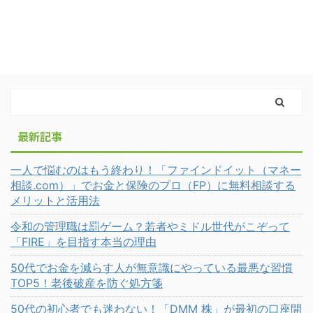
最新記事
一人で悩むのはもう終わり！「ファインドイット（マネー
相談.com）」でお金と保険のプロ（FP）に無料相談する
メリットと活用法
令和の管理職は罰ゲーム？若者やミドル世代がこぞって
「FIRE」を目指す本当の理由
50代でお金を減らす人が無意識にやっている最悪な習慣
TOP5！老後破産を防ぐ処方箋
50代の初心者でも迷わない！「DMM 株」が最初の口座開