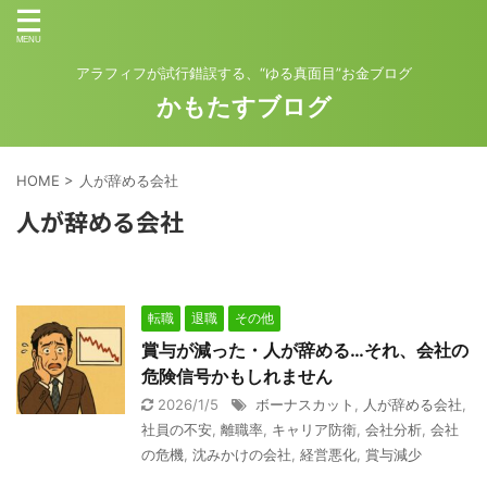
アラフィフが試行錯誤する、“ゆる真面目”お金ブログ
かもたすブログ
HOME
>
人が辞める会社
人が辞める会社
転職
退職
その他
賞与が減った・人が辞める…それ、会社の
危険信号かもしれません
2026/1/5
ボーナスカット
,
人が辞める会社
,
社員の不安
,
離職率
,
キャリア防衛
,
会社分析
,
会社
の危機
,
沈みかけの会社
,
経営悪化
,
賞与減少