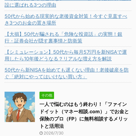
設に選ばれる3つの理由
50代から始める現実的な老後資金対策！今すぐ見直すべ
き3つのお金の置き場所
【大損】50代が騙される「危険な投資話」の実態！銀
行・証券会社が隠す裏事情と防衛策
【シミュレーション】50代から毎月5万円を新NISAで運
用したら10年後どうなる？リアルな増え方を解説
50代から新NISAを始めても遅くない理由！老後破産を防
ぐ「絶対にやってはいけない買い方」
その他
一人で悩むのはもう終わり！「ファイン
ドイット（マネー相談.com）」でお金と
保険のプロ（FP）に無料相談するメリッ
トと活用法
2026/7/30