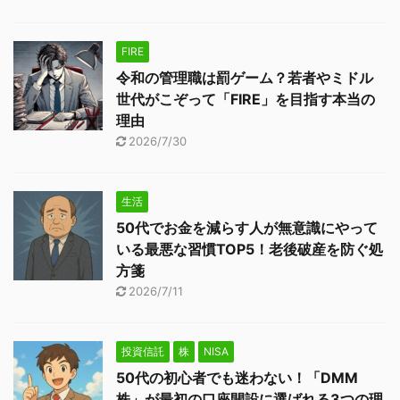
FIRE
令和の管理職は罰ゲーム？若者やミドル
世代がこぞって「FIRE」を目指す本当の
理由
2026/7/30
生活
50代でお金を減らす人が無意識にやって
いる最悪な習慣TOP5！老後破産を防ぐ処
方箋
2026/7/11
投資信託
株
NISA
50代の初心者でも迷わない！「DMM
株」が最初の口座開設に選ばれる3つの理