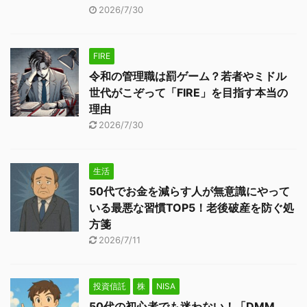
2026/7/30
FIRE
令和の管理職は罰ゲーム？若者やミドル
世代がこぞって「FIRE」を目指す本当の
理由
2026/7/30
生活
50代でお金を減らす人が無意識にやって
いる最悪な習慣TOP5！老後破産を防ぐ処
方箋
2026/7/11
投資信託
株
NISA
50代の初心者でも迷わない！「DMM