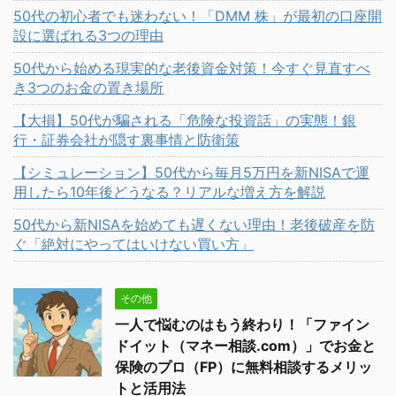
50代の初心者でも迷わない！「DMM 株」が最初の口座開
設に選ばれる3つの理由
50代から始める現実的な老後資金対策！今すぐ見直すべ
き3つのお金の置き場所
【大損】50代が騙される「危険な投資話」の実態！銀
行・証券会社が隠す裏事情と防衛策
【シミュレーション】50代から毎月5万円を新NISAで運
用したら10年後どうなる？リアルな増え方を解説
50代から新NISAを始めても遅くない理由！老後破産を防
ぐ「絶対にやってはいけない買い方」
その他
一人で悩むのはもう終わり！「ファイン
ドイット（マネー相談.com）」でお金と
保険のプロ（FP）に無料相談するメリッ
トと活用法