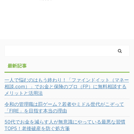
最新記事
一人で悩むのはもう終わり！「ファインドイット（マネー
相談.com）」でお金と保険のプロ（FP）に無料相談する
メリットと活用法
令和の管理職は罰ゲーム？若者やミドル世代がこぞって
「FIRE」を目指す本当の理由
50代でお金を減らす人が無意識にやっている最悪な習慣
TOP5！老後破産を防ぐ処方箋