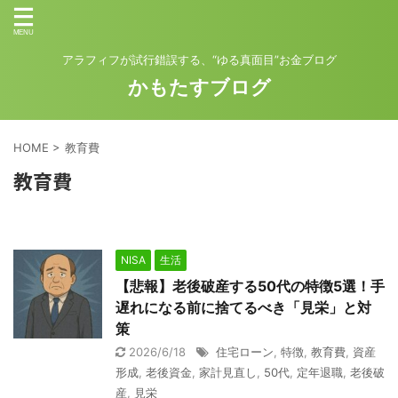
アラフィフが試行錯誤する、“ゆる真面目”お金ブログ
かもたすブログ
HOME
>
教育費
教育費
NISA
生活
【悲報】老後破産する50代の特徴5選！手
遅れになる前に捨てるべき「見栄」と対
策
2026/6/18
住宅ローン
,
特徴
,
教育費
,
資産
形成
,
老後資金
,
家計見直し
,
50代
,
定年退職
,
老後破
産
,
見栄