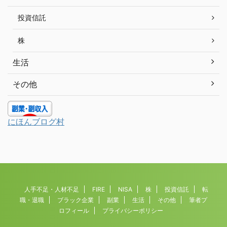
投資信託
株
生活
その他
にほんブログ村
人手不足・人材不足
FIRE
NISA
株
投資信託
転
職・退職
ブラック企業
副業
生活
その他
筆者プ
ロフィール
プライバシーポリシー