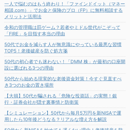
一人で悩むのはもう終わり！「ファインドイット（マネー
相談.com）」でお金と保険のプロ（FP）に無料相談する
メリットと活用法
令和の管理職は罰ゲーム？若者やミドル世代がこぞって
「FIRE」を目指す本当の理由
50代でお金を減らす人が無意識にやっている最悪な習慣
TOP5！老後破産を防ぐ処方箋
50代の初心者でも迷わない！「DMM 株」が最初の口座開
設に選ばれる3つの理由
50代から始める現実的な老後資金対策！今すぐ見直すべ
き3つのお金の置き場所
【大損】50代が騙される「危険な投資話」の実態！銀
行・証券会社が隠す裏事情と防衛策
【シミュレーション】50代から毎月5万円を新NISAで運
用したら10年後どうなる？リアルな増え方を解説