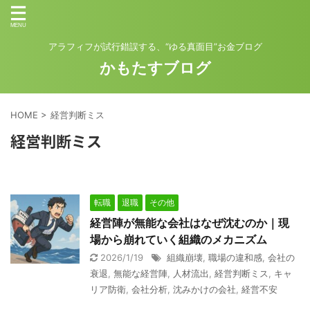
アラフィフが試行錯誤する、“ゆる真面目”お金ブログ
かもたすブログ
HOME
>
経営判断ミス
経営判断ミス
転職
退職
その他
経営陣が無能な会社はなぜ沈むのか｜現
場から崩れていく組織のメカニズム
2026/1/19
組織崩壊
,
職場の違和感
,
会社の
衰退
,
無能な経営陣
,
人材流出
,
経営判断ミス
,
キャ
リア防衛
,
会社分析
,
沈みかけの会社
,
経営不安