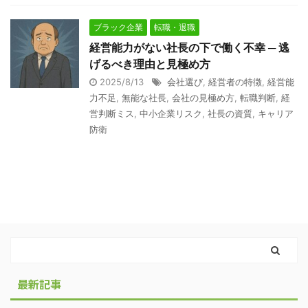
ブラック企業
転職・退職
経営能力がない社長の下で働く不幸 ─ 逃
げるべき理由と見極め方
2025/8/13
会社選び
,
経営者の特徴
,
経営能
力不足
,
無能な社長
,
会社の見極め方
,
転職判断
,
経
営判断ミス
,
中小企業リスク
,
社長の資質
,
キャリア
防衛
最新記事