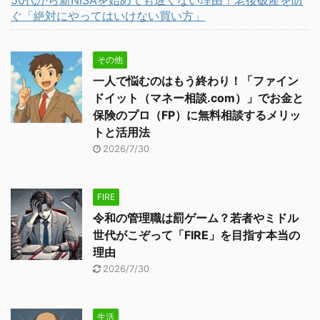
50代から新NISAを始めても遅くない理由！老後破産を防
ぐ「絶対にやってはいけない買い方」
その他
一人で悩むのはもう終わり！「ファイン
ドイット（マネー相談.com）」でお金と
保険のプロ（FP）に無料相談するメリッ
トと活用法
2026/7/30
FIRE
令和の管理職は罰ゲーム？若者やミドル
世代がこぞって「FIRE」を目指す本当の
理由
2026/7/30
生活