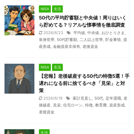
NISA
生活
50代の平均貯蓄額と中央値！周りはいく
ら貯めてる？リアルな懐事情を徹底調査
2026/6/23
平均値
,
中央値
,
おひとりさま
,
単身世帯
,
50代貯蓄額
,
二人以上世帯
,
貯金事情
,
資
産形成
,
金融資産非保有
,
老後資金
NISA
生活
【悲報】老後破産する50代の特徴5選！手
遅れになる前に捨てるべき「見栄」と対
策
2026/6/18
家計見直し
,
50代
,
定年退職
,
老
後破産
,
見栄
,
住宅ローン
,
特徴
,
教育費
,
資産形成
,
老後資金
生活