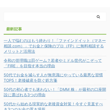
最新記事
一人で悩むのはもう終わり！「ファインドイット（マネー
相談.com）」でお金と保険のプロ（FP）に無料相談する
メリットと活用法
令和の管理職は罰ゲーム？若者やミドル世代がこぞって
「FIRE」を目指す本当の理由
50代でお金を減らす人が無意識にやっている最悪な習慣
TOP5！老後破産を防ぐ処方箋
50代の初心者でも迷わない！「DMM 株」が最初の口座開
設に選ばれる3つの理由
50代から始める現実的な老後資金対策！今すぐ見直すべ
き3つのお金の置き場所