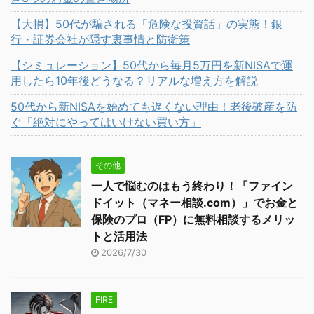
【大損】50代が騙される「危険な投資話」の実態！銀
行・証券会社が隠す裏事情と防衛策
【シミュレーション】50代から毎月5万円を新NISAで運
用したら10年後どうなる？リアルな増え方を解説
50代から新NISAを始めても遅くない理由！老後破産を防
ぐ「絶対にやってはいけない買い方」
その他
一人で悩むのはもう終わり！「ファイン
ドイット（マネー相談.com）」でお金と
保険のプロ（FP）に無料相談するメリッ
トと活用法
2026/7/30
FIRE