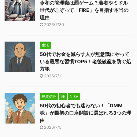
令和の管理職は罰ゲーム？若者やミドル
世代がこぞって「FIRE」を目指す本当の
理由
2026/7/30
生活
50代でお金を減らす人が無意識にやって
いる最悪な習慣TOP5！老後破産を防ぐ処
方箋
2026/7/11
投資信託
株
NISA
50代の初心者でも迷わない！「DMM
株」が最初の口座開設に選ばれる3つの理
由
2026/7/5