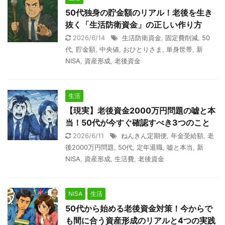
50代独身の貯金額のリアル！老後を生き
抜く「生活防衛資金」の正しい作り方
2026/6/14
生活防衛資金
,
固定費削減
,
50
代
,
貯金額
,
中央値
,
おひとりさま
,
単身世帯
,
新
NISA
,
資産形成
,
老後資金
生活
【現実】老後資金2000万円問題の嘘と本
当！50代が今すぐ確認すべき3つのこと
2026/6/11
ねんきん定期便
,
年金受給額
,
老
後2000万円問題
,
50代
,
定年退職
,
嘘と本当
,
新
NISA
,
資産形成
,
生活費
,
老後資金
NISA
生活
50代から始める老後資金対策！今からで
も間に合う資産形成のリアルと4つの実践