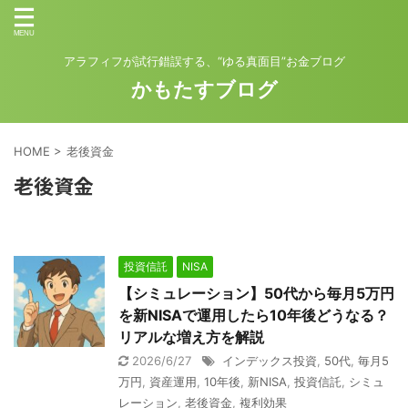
アラフィフが試行錯誤する、“ゆる真面目”お金ブログ
かもたすブログ
HOME
>
老後資金
老後資金
投資信託
NISA
【シミュレーション】50代から毎月5万円
を新NISAで運用したら10年後どうなる？
リアルな増え方を解説
2026/6/27
インデックス投資
,
50代
,
毎月5
万円
,
資産運用
,
10年後
,
新NISA
,
投資信託
,
シミュ
レーション
,
老後資金
,
複利効果