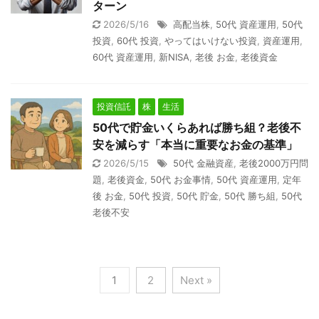
ターン
2026/5/16
高配当株
,
50代 資産運用
,
50代
投資
,
60代 投資
,
やってはいけない投資
,
資産運用
,
60代 資産運用
,
新NISA
,
老後 お金
,
老後資金
投資信託
株
生活
50代で貯金いくらあれば勝ち組？老後不
安を減らす「本当に重要なお金の基準」
2026/5/15
50代 金融資産
,
老後2000万円問
題
,
老後資金
,
50代 お金事情
,
50代 資産運用
,
定年
後 お金
,
50代 投資
,
50代 貯金
,
50代 勝ち組
,
50代
老後不安
1
2
Next »