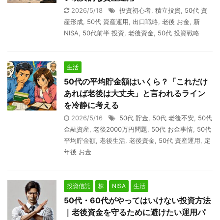
2026/5/18
投資初心者
,
積立投資
,
50代 資
産形成
,
50代 資産運用
,
出口戦略
,
老後 お金
,
新
NISA
,
50代前半 投資
,
老後資金
,
50代 投資戦略
生活
50代の平均貯金額はいくら？「これだけ
あれば老後は大丈夫」と言われるライン
を冷静に考える
2026/5/16
50代 貯金
,
50代 老後不安
,
50代
金融資産
,
老後2000万円問題
,
50代 お金事情
,
50代
平均貯金額
,
老後生活
,
老後資金
,
50代 資産運用
,
定
年後 お金
投資信託
株
NISA
生活
50代・60代がやってはいけない投資方法
｜老後資金を守るために避けたい運用パ