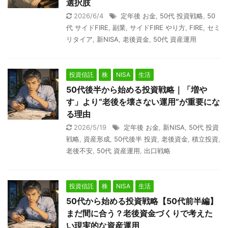
選択肢
2026/6/4
定年後 お金
,
50代 投資戦略
,
50
代 サイドFIRE
,
副業
,
サイドFIRE やり方
,
FIRE
,
セミ
リタイア
,
新NISA
,
老後資金
,
50代 資産運用
投資信託
株
NISA
生活
50代後半から始める投資戦略｜「増や
す」より“老後を壊さない運用”が重要にな
る理由
2026/5/19
定年後 お金
,
新NISA
,
50代 投資
戦略
,
資産形成
,
50代後半 投資
,
老後資金
,
積立投資
,
老後不安
,
50代 資産運用
,
出口戦略
投資信託
株
NISA
生活
50代から始める投資戦略【50代前半編】
まだ間に合う？老後資金づくりで考えた
い現実的な資産運用