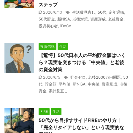
ステップ
2026/6/10
生活費見直し
,
50代
,
定年退職
,
50代貯金
,
新NISA
,
老後対策
,
資産形成
,
老後資金
,
投資初心者
,
iDeCo
投資信託
生活
【驚愕】50代日本人の平均貯金額はいく
ら？現実を突きつける「中央値」と老後
の資金対策
2026/6/5
貯金ゼロ
,
老後2000万円問題
,
50
代
,
貯金額
,
平均値
,
新NISA
,
中央値
,
資産形成
,
老後
資金
,
家計見直し
FIRE
生活
50代から目指すサイドFIREのやり方｜
「完全リタイアしない」という現実的な