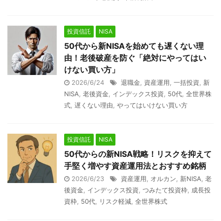
投資信託
NISA
50代から新NISAを始めても遅くない理
由！老後破産を防ぐ「絶対にやってはい
けない買い方」
2026/6/24
退職金
,
資産運用
,
一括投資
,
新
NISA
,
老後資金
,
インデックス投資
,
50代
,
全世界株
式
,
遅くない理由
,
やってはいけない買い方
投資信託
NISA
50代からの新NISA戦略！リスクを抑えて
手堅く増やす資産運用法とおすすめ銘柄
2026/6/23
資産運用
,
オルカン
,
新NISA
,
老
後資金
,
インデックス投資
,
つみたて投資枠
,
成長投
資枠
,
50代
,
リスク軽減
,
全世界株式