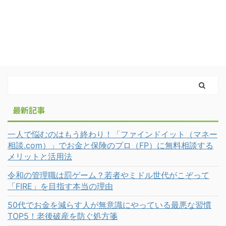
最新記事
一人で悩むのはもう終わり！「ファインドイット（マネー
相談.com）」でお金と保険のプロ（FP）に無料相談する
メリットと活用法
令和の管理職は罰ゲーム？若者やミドル世代がこぞって
「FIRE」を目指す本当の理由
50代でお金を減らす人が無意識にやっている最悪な習慣
TOP5！老後破産を防ぐ処方箋