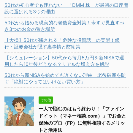
50代の初心者でも迷わない！「DMM 株」が最初の口座開
設に選ばれる3つの理由
50代から始める現実的な老後資金対策！今すぐ見直すべ
き3つのお金の置き場所
【大損】50代が騙される「危険な投資話」の実態！銀
行・証券会社が隠す裏事情と防衛策
【シミュレーション】50代から毎月5万円を新NISAで運
用したら10年後どうなる？リアルな増え方を解説
50代から新NISAを始めても遅くない理由！老後破産を防
ぐ「絶対にやってはいけない買い方」
その他
一人で悩むのはもう終わり！「ファイン
ドイット（マネー相談.com）」でお金と
保険のプロ（FP）に無料相談するメリッ
トと活用法