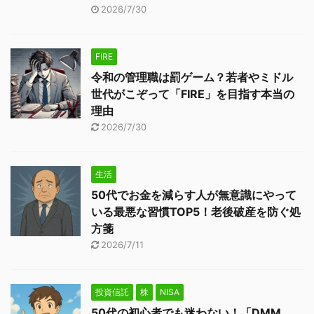
2026/7/30
FIRE
令和の管理職は罰ゲーム？若者やミドル
世代がこぞって「FIRE」を目指す本当の
理由
2026/7/30
生活
50代でお金を減らす人が無意識にやって
いる最悪な習慣TOP5！老後破産を防ぐ処
方箋
2026/7/11
投資信託
株
NISA
50代の初心者でも迷わない！「DMM