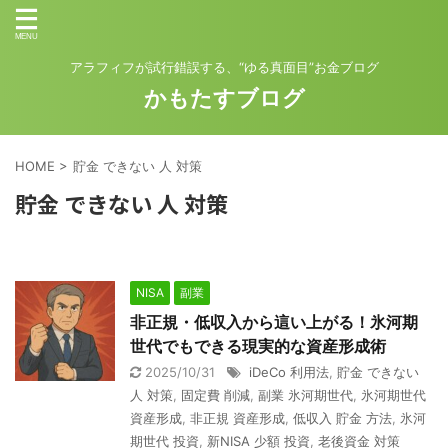
アラフィフが試行錯誤する、“ゆる真面目”お金ブログ
かもたすブログ
HOME
>
貯金 できない 人 対策
貯金 できない 人 対策
NISA
副業
非正規・低収入から這い上がる！氷河期
世代でもできる現実的な資産形成術
2025/10/31
iDeCo 利用法
,
貯金 できない
人 対策
,
固定費 削減
,
副業 氷河期世代
,
氷河期世代
資産形成
,
非正規 資産形成
,
低収入 貯金 方法
,
氷河
期世代 投資
,
新NISA 少額 投資
,
老後資金 対策