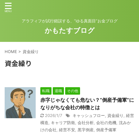
アラフィフが試行錯誤する、“ゆる真面目”お金ブログ
かもたすブログ
HOME
>
資金繰り
資金繰り
転職
退職
その他
赤字じゃなくても危ない？“倒産予備軍”に
なりがちな会社の特徴とは
2026/1/7
キャッシュフロー
,
資金繰り
,
経営
構造
,
キャリア防衛
,
会社分析
,
会社の危機
,
沈みか
けの会社
,
経営不安
,
黒字倒産
,
倒産予備軍