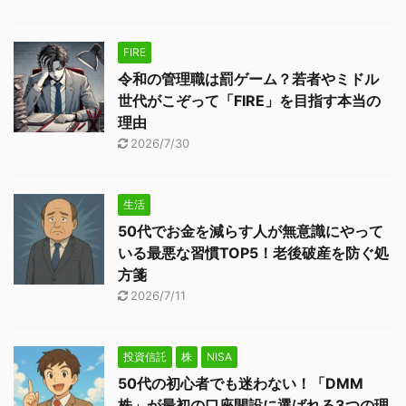
FIRE
令和の管理職は罰ゲーム？若者やミドル
世代がこぞって「FIRE」を目指す本当の
理由
2026/7/30
生活
50代でお金を減らす人が無意識にやって
いる最悪な習慣TOP5！老後破産を防ぐ処
方箋
2026/7/11
投資信託
株
NISA
50代の初心者でも迷わない！「DMM
株」が最初の口座開設に選ばれる3つの理