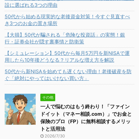
設に選ばれる3つの理由
50代から始める現実的な老後資金対策！今すぐ見直すべ
き3つのお金の置き場所
【大損】50代が騙される「危険な投資話」の実態！銀
行・証券会社が隠す裏事情と防衛策
【シミュレーション】50代から毎月5万円を新NISAで運
用したら10年後どうなる？リアルな増え方を解説
50代から新NISAを始めても遅くない理由！老後破産を防
ぐ「絶対にやってはいけない買い方」
その他
一人で悩むのはもう終わり！「ファイン
ドイット（マネー相談.com）」でお金と
保険のプロ（FP）に無料相談するメリッ
トと活用法
2026/7/30