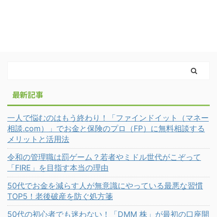
最新記事
一人で悩むのはもう終わり！「ファインドイット（マネー
相談.com）」でお金と保険のプロ（FP）に無料相談する
メリットと活用法
令和の管理職は罰ゲーム？若者やミドル世代がこぞって
「FIRE」を目指す本当の理由
50代でお金を減らす人が無意識にやっている最悪な習慣
TOP5！老後破産を防ぐ処方箋
50代の初心者でも迷わない！「DMM 株」が最初の口座開