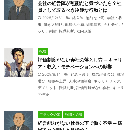
会社の経営陣が無能だと気づいたら？社
員として取るべき冷静な行動とは
2025/12/31
経営陣
,
無能な上司
,
会社の将
来
,
働き方戦略
,
職場の不満
,
組織運営
,
会社分析
,
キ
ャリア判断
,
転職判断
,
社内政治
転職
評価制度がない会社の落とし穴 ─ キャリ
ア・収入・モチベーションへの影響
2025/8/14
昇給不透明
,
成果評価欠如
,
職場
選び
,
離職率上昇
,
人事評価制度
,
キャリアリスク
,
デメリット
,
転職判断
,
評価制度がない会社
,
キャリ
ア停滞
ブラック企業
転職・退職
経営能力がない社長の下で働く不幸 ─ 逃