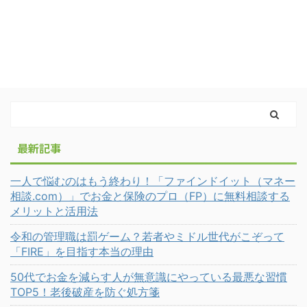
最新記事
一人で悩むのはもう終わり！「ファインドイット（マネー
相談.com）」でお金と保険のプロ（FP）に無料相談する
メリットと活用法
令和の管理職は罰ゲーム？若者やミドル世代がこぞって
「FIRE」を目指す本当の理由
50代でお金を減らす人が無意識にやっている最悪な習慣
TOP5！老後破産を防ぐ処方箋