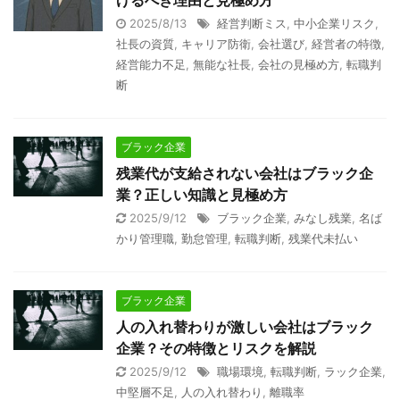
げるべき理由と見極め方
2025/8/13
経営判断ミス
,
中小企業リスク
,
社長の資質
,
キャリア防衛
,
会社選び
,
経営者の特徴
,
経営能力不足
,
無能な社長
,
会社の見極め方
,
転職判
断
ブラック企業
残業代が支給されない会社はブラック企
業？正しい知識と見極め方
2025/9/12
ブラック企業
,
みなし残業
,
名ば
かり管理職
,
勤怠管理
,
転職判断
,
残業代未払い
ブラック企業
人の入れ替わりが激しい会社はブラック
企業？その特徴とリスクを解説
2025/9/12
職場環境
,
転職判断
,
ラック企業
,
中堅層不足
,
人の入れ替わり
,
離職率