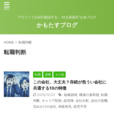
アラフィフが試行錯誤する、“ゆる真面目”お金ブログ
かもたすブログ
HOME
>
転職判断
転職判断
転職
退職
その他
この会社、大丈夫？存続が危うい会社に
共通する10の特徴
2025/12/22
組織崩壊
,
職場の違和感
,
転職
判断
,
キャリア防衛
,
経営陣
,
会社分析
,
会社の危機
,
沈みかけの会社
,
倒産前兆
,
経営不安