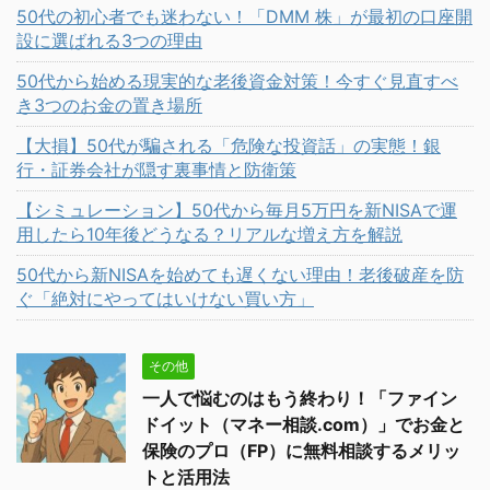
50代の初心者でも迷わない！「DMM 株」が最初の口座開
設に選ばれる3つの理由
50代から始める現実的な老後資金対策！今すぐ見直すべ
き3つのお金の置き場所
【大損】50代が騙される「危険な投資話」の実態！銀
行・証券会社が隠す裏事情と防衛策
【シミュレーション】50代から毎月5万円を新NISAで運
用したら10年後どうなる？リアルな増え方を解説
50代から新NISAを始めても遅くない理由！老後破産を防
ぐ「絶対にやってはいけない買い方」
その他
一人で悩むのはもう終わり！「ファイン
ドイット（マネー相談.com）」でお金と
保険のプロ（FP）に無料相談するメリッ
トと活用法