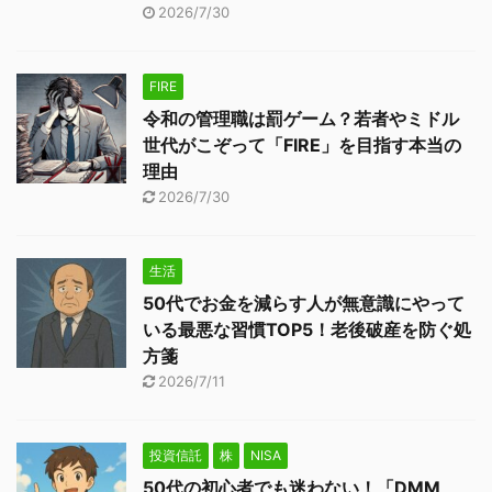
2026/7/30
FIRE
令和の管理職は罰ゲーム？若者やミドル
世代がこぞって「FIRE」を目指す本当の
理由
2026/7/30
生活
50代でお金を減らす人が無意識にやって
いる最悪な習慣TOP5！老後破産を防ぐ処
方箋
2026/7/11
投資信託
株
NISA
50代の初心者でも迷わない！「DMM