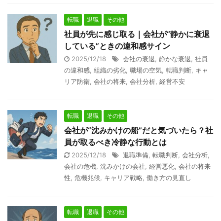
転職
退職
その他
社員が先に感じ取る｜会社が“静かに衰退
している”ときの違和感サイン
2025/12/18
会社の衰退
,
静かな衰退
,
社員
の違和感
,
組織の劣化
,
職場の空気
,
転職判断
,
キャ
リア防衛
,
会社の将来
,
会社分析
,
経営不安
転職
退職
その他
会社が“沈みかけの船”だと気づいたら？社
員が取るべき冷静な行動とは
2025/12/18
退職準備
,
転職判断
,
会社分析
,
会社の危機
,
沈みかけの会社
,
経営悪化
,
会社の将来
性
,
危機兆候
,
キャリア戦略
,
働き方の見直し
転職
退職
その他