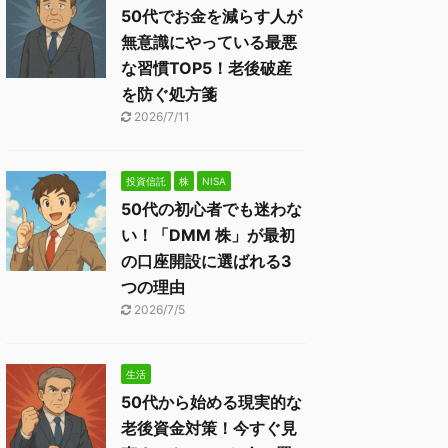
50代でお金を減らす人が
無意識にやっている最悪
な習慣TOP5！老後破産
を防ぐ処方箋
2026/7/11
投資信託
株
NISA
50代の初心者でも迷わな
い！「DMM 株」が最初
の口座開設に選ばれる3
つの理由
2026/7/5
生活
50代から始める現実的な
老後資金対策！今すぐ見