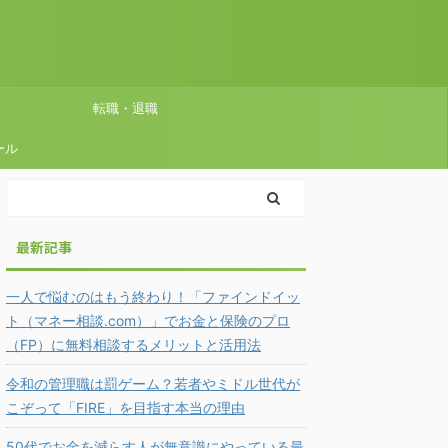
転職・退職
ール
最新記事
一人で悩むのはもう終わり！「ファインドイッ
ト（マネー相談.com）」でお金と保険のプロ
（FP）に無料相談するメリットと活用法
令和の管理職は罰ゲーム？若者やミドル世代が
こぞって「FIRE」を目指す本当の理由
50代でお金を減らす人が無意識にやっている最