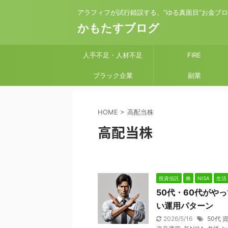
アラフィフが試行錯誤する、“ゆる真面目”お金ブ
かもたすブログ
人手不足・人材不足
FIRE
ブラック企業
副業
HOME
>
高配当株
高配当株
投資信託
株
NISA
生活
50代・60代がや
い運用パターン
2026/5/16
50代 