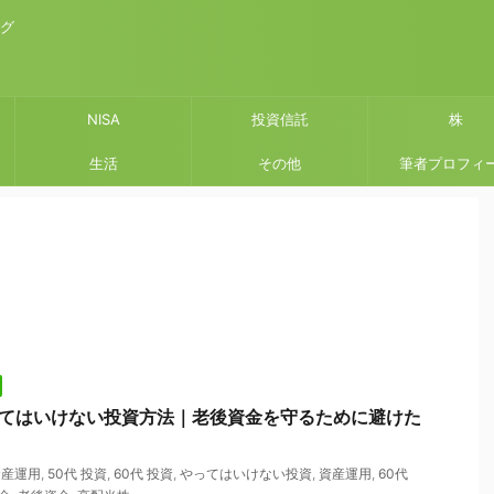
ログ
NISA
投資信託
株
生活
その他
筆者プロフィ
ってはいけない投資方法｜老後資金を守るために避けた
資産運用
,
50代 投資
,
60代 投資
,
やってはいけない投資
,
資産運用
,
60代