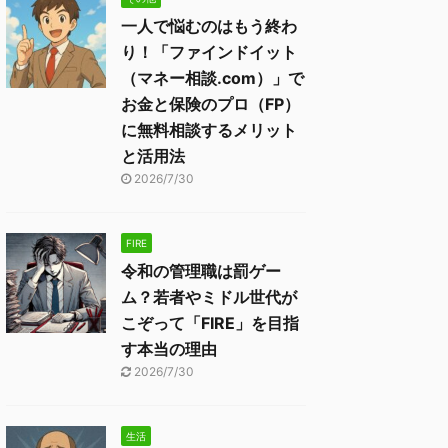
一人で悩むのはもう終わ
り！「ファインドイット
（マネー相談.com）」で
お金と保険のプロ（FP）
に無料相談するメリット
と活用法
2026/7/30
FIRE
令和の管理職は罰ゲー
ム？若者やミドル世代が
こぞって「FIRE」を目指
す本当の理由
2026/7/30
生活