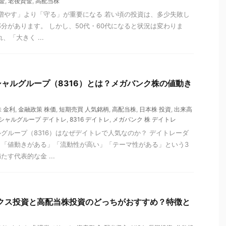
金
,
老後資金
,
高配当株
「増やす」より「守る」が重要になる 若い頃の投資は、多少失敗し
分があります。 しかし、50代・60代になると状況は変わりま
、「大きく ...
ャルグループ（8316）とは？メガバンク株の値動き
 金利
,
金融政策 株価
,
短期売買 人気銘柄
,
高配当株
,
日本株 投資
,
出来高
シャルグループ デイトレ
,
8316 デイトレ
,
メガバンク 株 デイトレ
グループ（8316）はなぜデイトレで人気なのか？ デイトレーダ
、「値動きがある」「流動性が高い」「テーマ性がある」という3
す代表的な金 ...
ックス投資と高配当株投資のどっちがおすすめ？特徴と