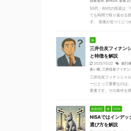
資産運用
,
新NISA
,
老後 お
50代・60代の投資は
ても時間で取り返せる部
す。 老後が近づくにつれ
株
三井住友フィナンシ
と特徴を解説
2025/10/22
銀行株
多い株
,
三井住友フィナン
三井住友フィナンシャル
ーにとって重要なのは
要素です。その条件を満た
投資信託
株
NISA
NISAではインデ
選び方を解説