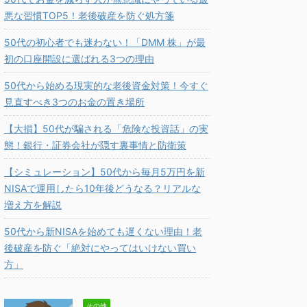
悪な習慣TOP5！老後破産を防ぐ処方箋
50代の初心者でも迷わない！「DMM 株」が最
初の口座開設に選ばれる3つの理由
50代から始める現実的な老後資金対策！今すぐ
見直すべき3つのお金の置き場所
【大損】50代が騙される「危険な投資話」の実
態！銀行・証券会社が隠す裏事情と防衛策
【シミュレーション】50代から毎月5万円を新
NISAで運用したら10年後どうなる？リアルな
増え方を解説
50代から新NISAを始めても遅くない理由！老
後破産を防ぐ「絶対にやってはいけない買い
方」
その他