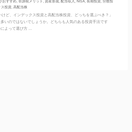
がおすすめ
,
非課税メリット
,
資産形成
,
配当収入
,
NISA
,
長期投資
,
分散投
クス投資
,
高配当株
たいけど、インデックス投資と高配当株投資、どっちを選ぶべき？」
は多いのではないでしょうか。どちらも人気のある投資手法です
よって選び方 ...