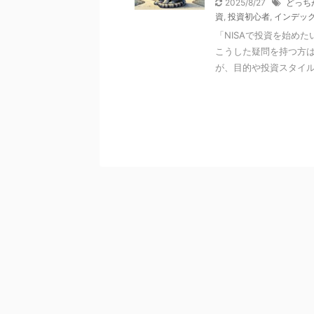
2025/8/27
どっち
資
,
投資初心者
,
インデッ
「NISAで投資を始め
こうした疑問を持つ方
が、目的や投資スタイルに