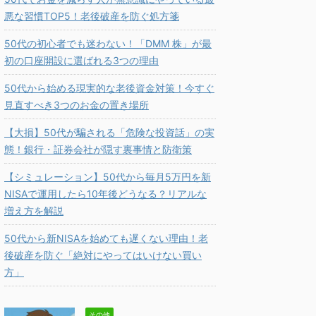
悪な習慣TOP5！老後破産を防ぐ処方箋
50代の初心者でも迷わない！「DMM 株」が最
初の口座開設に選ばれる3つの理由
50代から始める現実的な老後資金対策！今すぐ
見直すべき3つのお金の置き場所
【大損】50代が騙される「危険な投資話」の実
態！銀行・証券会社が隠す裏事情と防衛策
【シミュレーション】50代から毎月5万円を新
NISAで運用したら10年後どうなる？リアルな
増え方を解説
50代から新NISAを始めても遅くない理由！老
後破産を防ぐ「絶対にやってはいけない買い
方」
その他