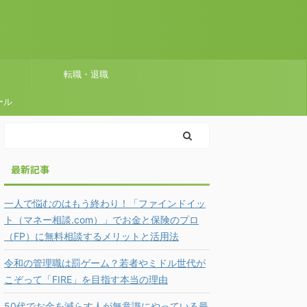
転職・退職
ール
最新記事
一人で悩むのはもう終わり！「ファインドイッ
ト（マネー相談.com）」でお金と保険のプロ
（FP）に無料相談するメリットと活用法
令和の管理職は罰ゲーム？若者やミドル世代が
こぞって「FIRE」を目指す本当の理由
50代でお金を減らす人が無意識にやっている最