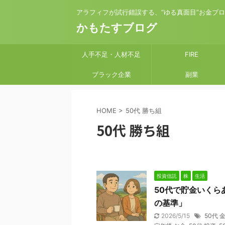
アラフィフが試行錯誤する、“ゆる真面目”お金ブ
かもたすブログ
人手不足・人材不足
FIRE
ブラック企業
副業
HOME
>
50代 勝ち組
50代 勝ち組
投資信託
株
生活
50代で貯金いくら
の基準」
2026/5/15
50代 