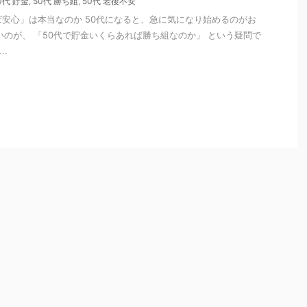
0代 貯金
,
50代 勝ち組
,
50代 老後不安
ば安心」は本当なのか 50代になると、急に気になり始めるのがお
いのが、 「50代で貯金いくらあれば勝ち組なのか」 という疑問で
..