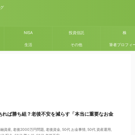
ログ
NISA
投資信託
株
生活
その他
筆者プロフィ
あれば勝ち組？老後不安を減らす「本当に重要なお金
金融資産
,
老後2000万円問題
,
老後資金
,
50代 お金事情
,
50代 資産運用
,