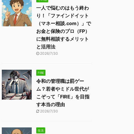
一人で悩むのはもう終わ
り！「ファインドイット
（マネー相談.com）」で
お金と保険のプロ（FP）
に無料相談するメリット
と活用法
2026/7/30
FIRE
令和の管理職は罰ゲー
ム？若者やミドル世代が
こぞって「FIRE」を目指
す本当の理由
2026/7/30
生活