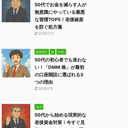
50代でお金を減らす人が
無意識にやっている最悪
な習慣TOP5！老後破産
を防ぐ処方箋
2026/7/11
投資信託
株
NISA
50代の初心者でも迷わな
い！「DMM 株」が最初
の口座開設に選ばれる3
つの理由
2026/7/5
生活
50代から始める現実的な
老後資金対策！今すぐ見