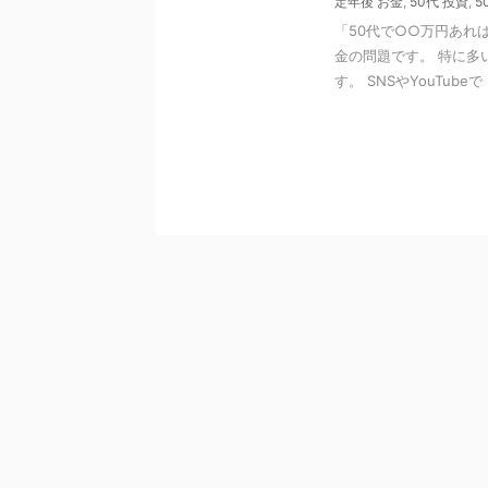
定年後 お金
,
50代 投資
,
5
「50代で○○万円あれ
金の問題です。 特に多
す。 SNSやYouTubeで .