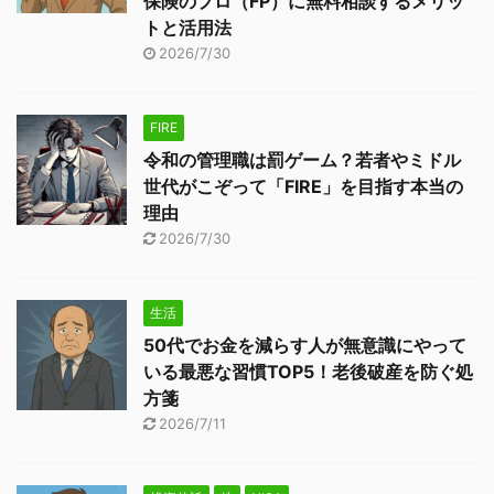
保険のプロ（FP）に無料相談するメリッ
トと活用法
2026/7/30
FIRE
令和の管理職は罰ゲーム？若者やミドル
世代がこぞって「FIRE」を目指す本当の
理由
2026/7/30
生活
50代でお金を減らす人が無意識にやって
いる最悪な習慣TOP5！老後破産を防ぐ処
方箋
2026/7/11