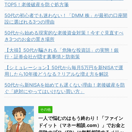
TOP5！老後破産を防ぐ処方箋
50代の初心者でも迷わない！「DMM 株」が最初の口座開
設に選ばれる3つの理由
50代から始める現実的な老後資金対策！今すぐ見直すべ
き3つのお金の置き場所
【大損】50代が騙される「危険な投資話」の実態！銀
行・証券会社が隠す裏事情と防衛策
【シミュレーション】50代から毎月5万円を新NISAで運
用したら10年後どうなる？リアルな増え方を解説
50代から新NISAを始めても遅くない理由！老後破産を防
ぐ「絶対にやってはいけない買い方」
その他
一人で悩むのはもう終わり！「ファイン
ドイット（マネー相談.com）」でお金と