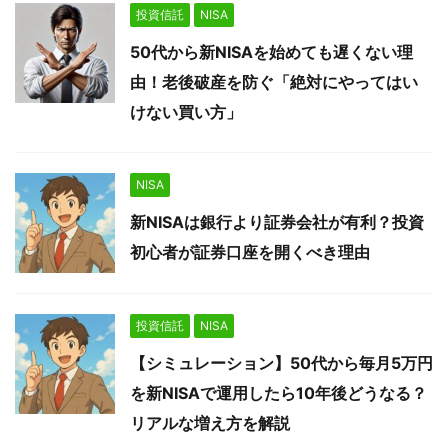
投資信託
NISA
50代から新NISAを始めても遅くない理
由！老後破産を防ぐ「絶対にやってはい
けない買い方」
NISA
新NISAは銀行より証券会社が有利？投資
初心者が証券口座を開くべき理由
投資信託
NISA
【シミュレーション】50代から毎月5万円
を新NISAで運用したら10年後どうなる？
リアルな増え方を解説