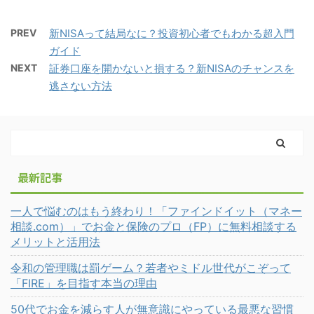
PREV
新NISAって結局なに？投資初心者でもわかる超入門
ガイド
NEXT
証券口座を開かないと損する？新NISAのチャンスを
逃さない方法
最新記事
一人で悩むのはもう終わり！「ファインドイット（マネー
相談.com）」でお金と保険のプロ（FP）に無料相談する
メリットと活用法
令和の管理職は罰ゲーム？若者やミドル世代がこぞって
「FIRE」を目指す本当の理由
50代でお金を減らす人が無意識にやっている最悪な習慣