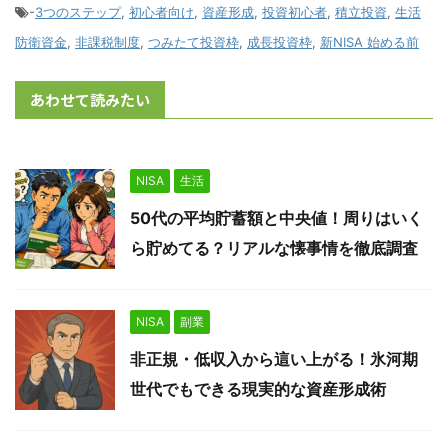
-
3つのステップ
,
初心者向け
,
資産形成
,
投資初心者
,
積立投資
,
生活
防衛資金
,
非課税制度
,
つみたて投資枠
,
成長投資枠
,
新NISA 始める前
あわせて読みたい
NISA
生活
50代の平均貯蓄額と中央値！周りはいく
ら貯めてる？リアルな懐事情を徹底調査
NISA
副業
非正規・低収入から這い上がる！氷河期
世代でもできる現実的な資産形成術