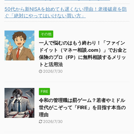
50代から新NISAを始めても遅くない理由！老後破産を防
ぐ「絶対にやってはいけない買い方」
その他
一人で悩むのはもう終わり！「ファイン
ドイット（マネー相談.com）」でお金と
保険のプロ（FP）に無料相談するメリッ
トと活用法
2026/7/30
FIRE
令和の管理職は罰ゲーム？若者やミドル
世代がこぞって「FIRE」を目指す本当の
理由
2026/7/30