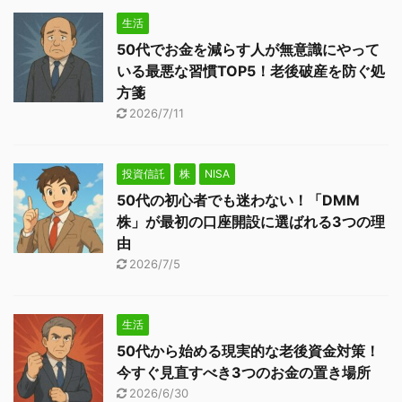
生活
50代でお金を減らす人が無意識にやって
いる最悪な習慣TOP5！老後破産を防ぐ処
方箋
2026/7/11
投資信託
株
NISA
50代の初心者でも迷わない！「DMM
株」が最初の口座開設に選ばれる3つの理
由
2026/7/5
生活
50代から始める現実的な老後資金対策！
今すぐ見直すべき3つのお金の置き場所
2026/6/30