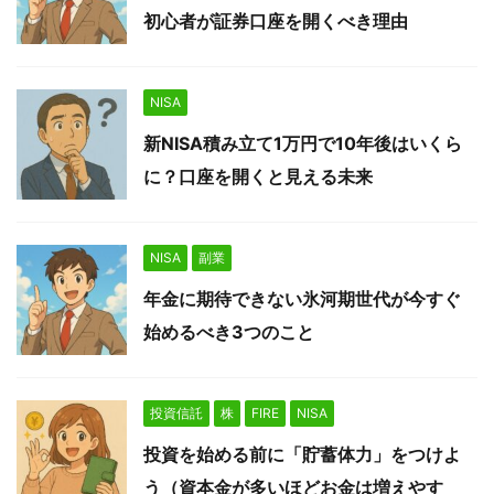
初心者が証券口座を開くべき理由
NISA
新NISA積み立て1万円で10年後はいくら
に？口座を開くと見える未来
NISA
副業
年金に期待できない氷河期世代が今すぐ
始めるべき3つのこと
投資信託
株
FIRE
NISA
投資を始める前に「貯蓄体力」をつけよ
う（資本金が多いほどお金は増えやす