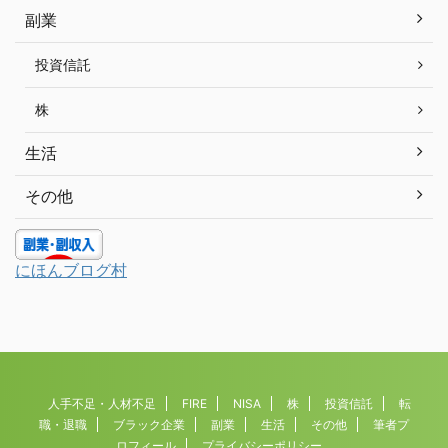
副業
投資信託
株
生活
その他
にほんブログ村
人手不足・人材不足
FIRE
NISA
株
投資信託
転
職・退職
ブラック企業
副業
生活
その他
筆者プ
ロフィール
プライバシーポリシー