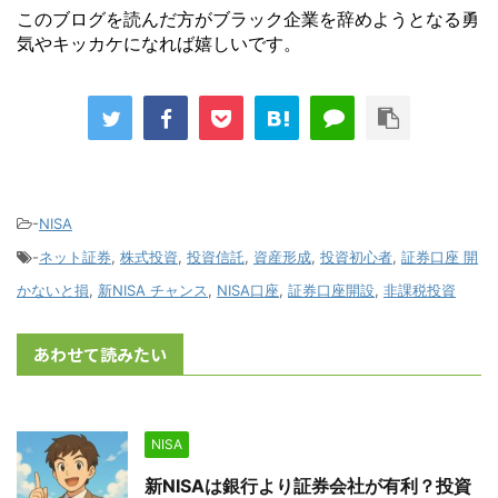
このブログを読んだ方がブラック企業を辞めようとなる勇
気やキッカケになれば嬉しいです。
-
NISA
-
ネット証券
,
株式投資
,
投資信託
,
資産形成
,
投資初心者
,
証券口座 開
かないと損
,
新NISA チャンス
,
NISA口座
,
証券口座開設
,
非課税投資
あわせて読みたい
NISA
新NISAは銀行より証券会社が有利？投資