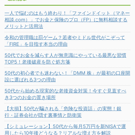
一人で悩むのはもう終わり！「ファインドイット（マネー
相談.com）」でお金と保険のプロ（FP）に無料相談する
メリットと活用法
令和の管理職は罰ゲーム？若者やミドル世代がこぞって
「FIRE」を目指す本当の理由
50代でお金を減らす人が無意識にやっている最悪な習慣
TOP5！老後破産を防ぐ処方箋
50代の初心者でも迷わない！「DMM 株」が最初の口座開
設に選ばれる3つの理由
50代から始める現実的な老後資金対策！今すぐ見直すべ
き3つのお金の置き場所
【大損】50代が騙される「危険な投資話」の実態！銀
行・証券会社が隠す裏事情と防衛策
【シミュレーション】50代から毎月5万円を新NISAで運
用したら10年後どうなる？リアルな増え方を解説