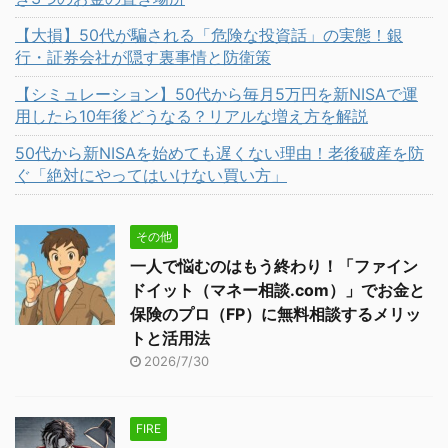
【大損】50代が騙される「危険な投資話」の実態！銀
行・証券会社が隠す裏事情と防衛策
【シミュレーション】50代から毎月5万円を新NISAで運
用したら10年後どうなる？リアルな増え方を解説
50代から新NISAを始めても遅くない理由！老後破産を防
ぐ「絶対にやってはいけない買い方」
その他
一人で悩むのはもう終わり！「ファイン
ドイット（マネー相談.com）」でお金と
保険のプロ（FP）に無料相談するメリッ
トと活用法
2026/7/30
FIRE