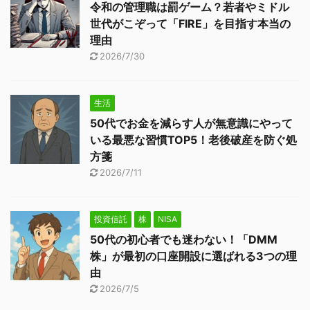
令和の管理職は罰ゲーム？若者やミドル
世代がこぞって「FIRE」を目指す本当の
理由
2026/7/30
生活
50代でお金を減らす人が無意識にやって
いる最悪な習慣TOP5！老後破産を防ぐ処
方箋
2026/7/11
投資信託
株
NISA
50代の初心者でも迷わない！「DMM
株」が最初の口座開設に選ばれる3つの理
由
2026/7/5