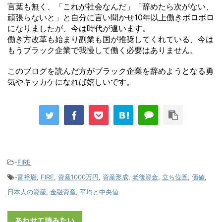
言葉も無く、「これが社会なんだ」「辞めたら次がない、
頑張らないと」と自分に言い聞かせ10年以上働きボロボロ
になりましたが、今は時代が違います。
働き方改革も始まり副業も国が推奨してくれている、今は
もうブラック企業で我慢して働く必要はありません。
このブログを読んだ方がブラック企業を辞めようとなる勇
気やキッカケになれば嬉しいです。
-
FIRE
-
富裕層
,
FIRE
,
資産1000万円
,
資産形成
,
老後資金
,
立ち位置
,
価値
,
日本人の資産
,
金融資産
,
平均と中央値
あわせて読みたい