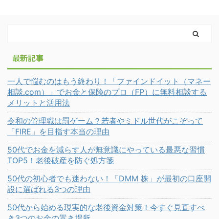
最新記事
一人で悩むのはもう終わり！「ファインドイット（マネー
相談.com）」でお金と保険のプロ（FP）に無料相談する
メリットと活用法
令和の管理職は罰ゲーム？若者やミドル世代がこぞって
「FIRE」を目指す本当の理由
50代でお金を減らす人が無意識にやっている最悪な習慣
TOP5！老後破産を防ぐ処方箋
50代の初心者でも迷わない！「DMM 株」が最初の口座開
設に選ばれる3つの理由
50代から始める現実的な老後資金対策！今すぐ見直すべ
き3つのお金の置き場所