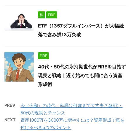
株
FIRE
ETF（1357ダブルインバース）が大幅続
落で含み損13万突破
FIRE
40代・50代の氷河期世代がFIREを目指す
現実と戦略｜遅く始めても間に合う資産
形成術
PREV
今（令和）の時代、転職は何歳まで大丈夫？40代・
50代の現実とチャンス
NEXT
資産1000万を3000万に増やすには？資産形成で気を
付けるべき5つのポイント