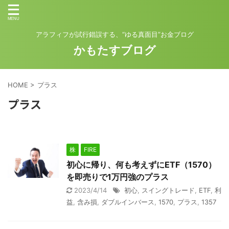
アラフィフが試行錯誤する、“ゆる真面目”お金ブログ
かもたすブログ
HOME
>
プラス
プラス
株
FIRE
初心に帰り、何も考えずにETF（1570）
を即売りで1万円強のプラス
2023/4/14
初心
,
スイングトレード
,
ETF
,
利
益
,
含み損
,
ダブルインバース
,
1570
,
プラス
,
1357