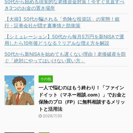
50代から始める現実的な老後資金対策！今すぐ見直すべ
き3つのお金の置き場所
【大損】50代が騙される「危険な投資話」の実態！銀
行・証券会社が隠す裏事情と防衛策
【シミュレーション】50代から毎月5万円を新NISAで運
用したら10年後どうなる？リアルな増え方を解説
50代から新NISAを始めても遅くない理由！老後破産を防
ぐ「絶対にやってはいけない買い方」
その他
一人で悩むのはもう終わり！「ファイン
ドイット（マネー相談.com）」でお金と
保険のプロ（FP）に無料相談するメリッ
トと活用法
2026/7/30