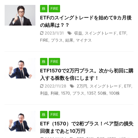
株
FIRE
ETFのスイングトレードを始めて9カ月後
の結果は？？
2023/1/31
収益
,
スイングトレード
,
ETF
,
FIRE
,
プラス
,
結果
,
マイナス
株
FIRE
ETF1570で2万円プラス。次から初回に購
入する株数を倍にします！
2022/11/28
2万円
,
スイングトレード
,
ETF
,
利益
,
利確
,
1570
,
プラス
,
1357
,
50株
,
100株
株
FIRE
ETF（1570）で2桁プラス！ベア型の損失
回復まであと10万円