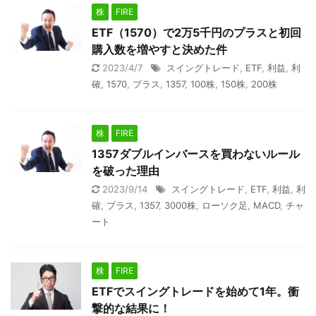
株
FIRE
ETF（1570）で2万5千円のプラスと初回
購入数を増やすと決めた件
2023/4/7
スイングトレード
,
ETF
,
利益
,
利
確
,
1570
,
プラス
,
1357
,
100株
,
150株
,
200株
株
FIRE
1357ダブルインバースを買わないルール
を破った理由
2023/9/14
スイングトレード
,
ETF
,
利益
,
利
確
,
プラス
,
1357
,
3000株
,
ローソク足
,
MACD
,
チャ
ート
株
FIRE
ETFでスイングトレードを始めて1年。衝
撃的な結果に！