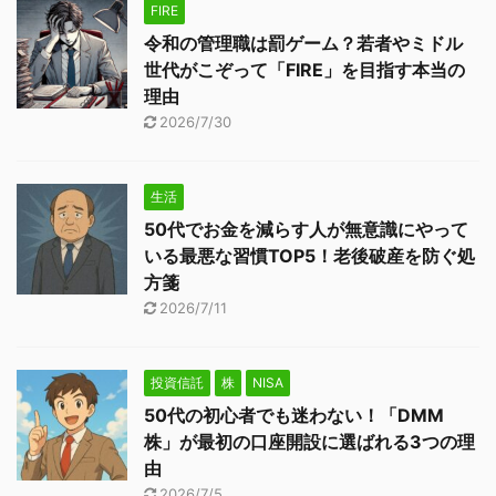
FIRE
令和の管理職は罰ゲーム？若者やミドル
世代がこぞって「FIRE」を目指す本当の
理由
2026/7/30
生活
50代でお金を減らす人が無意識にやって
いる最悪な習慣TOP5！老後破産を防ぐ処
方箋
2026/7/11
投資信託
株
NISA
50代の初心者でも迷わない！「DMM
株」が最初の口座開設に選ばれる3つの理
由
2026/7/5