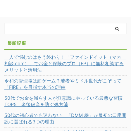
最新記事
一人で悩むのはもう終わり！「ファインドイット（マネー
相談.com）」でお金と保険のプロ（FP）に無料相談する
メリットと活用法
令和の管理職は罰ゲーム？若者やミドル世代がこぞって
「FIRE」を目指す本当の理由
50代でお金を減らす人が無意識にやっている最悪な習慣
TOP5！老後破産を防ぐ処方箋
50代の初心者でも迷わない！「DMM 株」が最初の口座開
設に選ばれる3つの理由